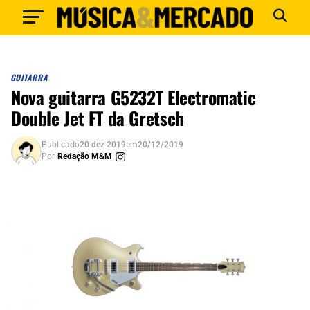
GUITARRA
Nova guitarra G5232T Electromatic
Double Jet FT da Gretsch
Publicado
20 dez 2019
em
20/12/2019
Por
Redação M&M