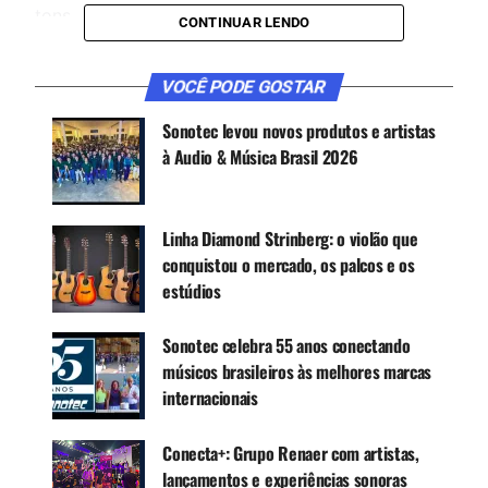
tons.
CONTINUAR LENDO
VOCÊ PODE GOSTAR
CONTINUE ACOMPANHANDO
Receba novas matérias do Música & Mercado no
Sonotec levou novos produtos e artistas
WhatsApp e no Google News.
à Audio & Música Brasil 2026
Canal WhatsApp
Linha Diamond Strinberg: o violão que
conquistou o mercado, os palcos e os
Google News
estúdios
Sonotec celebra 55 anos conectando
músicos brasileiros às melhores marcas
Os captadores Black Top Filter’Tron amplificam e
internacionais
acentuam o corpo com a câmera Electromatic
Double Jet FT para produzir um tom amplo. A
Conecta+: Grupo Renaer com artistas,
combinação de controles individuais de volume
lançamentos e experiências sonoras