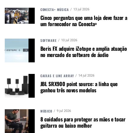
CONECTA+ MÚSICA
13 jul 2026
Autor:
Redação M&M
Cinco perguntas que uma loja deve fazer a
Música &amp; Mercado é uma
um fornecedor na Conecta+
publicação empenhada em
promover e divulgar o mercado e
SOFTWARE
10 jul 2026
negócios para o music business,
Boris FX adquire iZotope e amplia atuação
indústria de áudio profissional,
no mercado de software de áudio
iluminação e instrumentos
musicais. Nós amamos o que
fazemos.
CAIXAS E LINE ARRAY
14 jul 2026
JBL SRX900 point source: a linha que
ganhou três novos modelos
A MÚSICA & MERCADO ESTÁ NO WHATSAPP!
Noticias que ajudam seu trabalho com a música.
MÚSICO
Acesse o Canal de WhatsApp
9 jul 2026
8 cuidados para proteger as mãos e tocar
guitarra ou baixo melhor