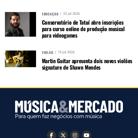
TÓPICOS RELACIONADOS:
GUITARRA GRETSCH G5232T
SONOTEC
EDUCAÇÃO
22 jul 2026
Conservatório de Tatuí abre inscrições
para curso online de produção musical
para videogames
PRÓXIMO
VIOLÃO
15 jul 2026
Teste da guitarra Tagima TG530
Martin Guitar apresenta dois novos violões
signature de Shawn Mendes
NÃO PERCA
A guitarra Gold-OC6 se junta à série Gold da Cor