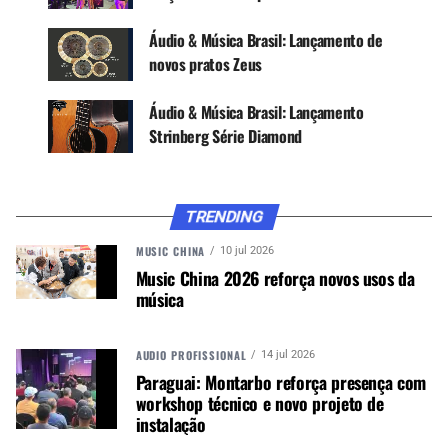
de captação, tom principal e volume principal
com circuito “bleed” para agudos, fornece
Áudio & Música Brasil: Lançamento de
controle global sobre as configurações de
novos pratos Zeus
captação e tom.
Áudio & Música Brasil: Lançamento
Seu acabamento é a cor Casino Gold.
Strinberg Série Diamond
[ot-video]
TRENDING
MUSIC CHINA
10 jul 2026
Music China 2026 reforça novos usos da
música
AUDIO PROFISSIONAL
14 jul 2026
Paraguai: Montarbo reforça presença com
workshop técnico e novo projeto de
instalação
[/ot-video]