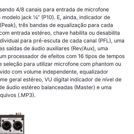
, sendo 4/8 canais para entrada de microfone
 modelo jack ¼” (P10). E, ainda, indicador de
 (Peak), três bandas de equalização para cada
com entrada estéreo, chave habilita ou desabilita
ndividual para pré-escuta de cada canal (PFL), uma
uas saídas de áudio auxiliares (Rev/Aux), uma
e um processador de efeitos com 16 tipos de tempos
e seleção para utilizar microfone com phantom ou
uvido com volume independente, equalizador
ume geral estéreo, VU digital indicador de nível de
de áudio estéreo balanceadas (Master) e uma
quivos (.MP3).