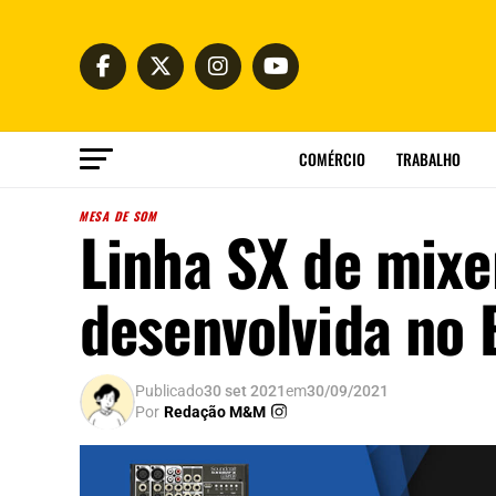
COMÉRCIO
TRABALHO
MESA DE SOM
Linha SX de mixe
desenvolvida no 
Publicado
30 set 2021
em
30/09/2021
Por
Redação M&M