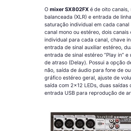
O
mixer SX802FX
é
de oito canais
balanceada (XLR) e entrada de linha
saturação individual em cada canal
canal mono ou estéreo, dois canais 
individual para cada canal, chave i
entrada de sinal auxiliar estéreo, d
entrada de sinal estéreo “Play in” 
de atraso (Delay). Possui a opção d
não, saída de áudio para fone de o
gráfico estéreo geral, ajuste de vol
saída com 2×12 LEDs, duas saídas 
entrada USB para reprodução de ar