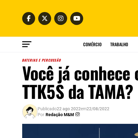
COMÉRCIO
TRABALHO
BATERIAS E PERCUSSÃO
Você já conhece o
TTK5S da TAMA?
Publicado
22 ago 2022
em
22/08/2022
Por
Redação M&M