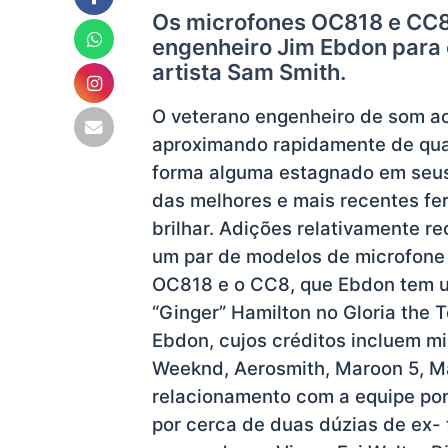
Os microfones OC818 e CC8 
engenheiro Jim Ebdon para c
artista Sam Smith.
O veterano engenheiro de som ao
aproximando rapidamente de quat
forma alguma estagnado em seu
das melhores e mais recentes fer
brilhar. Adições relativamente r
um par de modelos de microfon
OC818 e o CC8, que Ebdon tem us
“Ginger” Hamilton no Gloria the 
Ebdon, cujos créditos incluem m
Weeknd, Aerosmith, Maroon 5, M
relacionamento com a equipe por 
por cerca de duas dúzias de ex- 