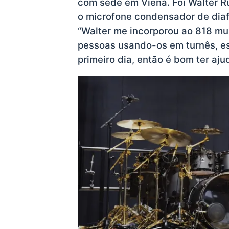
com sede em Viena. Foi Walter R
o microfone condensador de di
“Walter me incorporou ao 818 muit
pessoas usando-os em turnês, es
primeiro dia, então é bom ter aju