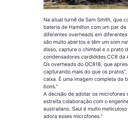
Na atual turnê de Sam Smith, que c
bateria de Hamilton com um par d
diferentes overheads em diferentes l
são muito abertos e têm um som nat
disso, capture o chimbal e o prato
condensadores cardióides CC8 da A
Os overheads do OC818, que apres
capturando mais do que os pratos”,
caixa. É uma imagem completa da b
bons.”
A decisão de adotar os microfones d
estreita colaboração com o engenhe
australiano. Saul é muito meticulo
adora esses microfones.”