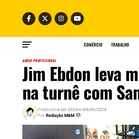
COMÉRCIO
TRABALHO
AUDIO PROFISSIONAL
Jim Ebdon leva m
na turnê com S
Publicado
4 set 2024
em
04/09/2024
Por
Redação M&M