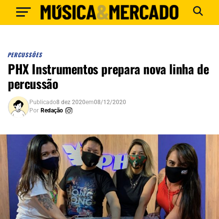
PERCUSSÕES
PHX Instrumentos prepara nova linha de
percussão
Publicado
8 dez 2020
em
08/12/2020
Por
Redação