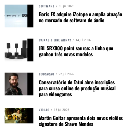
SOFTWARE
10 jul 2026
Boris FX adquire iZotope e amplia atuação
no mercado de software de áudio
CAIXAS E LINE ARRAY
14 jul 2026
JBL SRX900 point source: a linha que
ganhou três novos modelos
EDUCAÇÃO
22 jul 2026
Conservatório de Tatuí abre inscrições
Equipe da PHX filmando para a campanha da nova linha de
para curso online de produção musical
percussão
para videogames
VIOLÃO
15 jul 2026
Autor:
Redação
Martin Guitar apresenta dois novos violões
signature de Shawn Mendes
Música e Mercado é uma