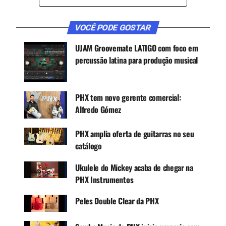
Canal WhatsApp
VOCÊ PODE GOSTAR
Google News
UJAM Groovemate LATIGO com foco em
percussão latina para produção musical
A empresa está fazendo mistério a respeito do
PHX tem novo gerente comercial:
projeto, mas fontes internas da empresa indicam
Alfredo Gómez
para um instrumento mais refinado. A marca e
design ainda não foram revelados.
PHX amplia oferta de guitarras no seu
catálogo
Música & Mercado apurou que a PHX fará um
elevado investimento em marketing e ações para
Ukulele do Mickey acaba de chegar na
o encaminhamento destas novas percussões.
PHX Instrumentos
A empresa também veio ao longo de 2020
Peles Double Clear da PHX
reestruturando sua equipe interna de marketing,
privilegiando o design de produtos e inteligência