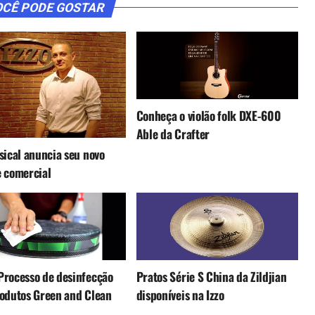
CÊ PODE GOSTAR
Conheça o violão folk DXE-600
Able da Crafter
sical anuncia seu novo
 comercial
rocesso de desinfecção
Pratos Série S China da Zildjian
odutos Green and Clean
disponíveis na Izzo