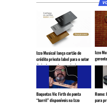
VO
Izzo Mu
Izzo Musical lança cartão de
gerente
crédito private label para o setor
de instrumentos musicais
Baquetas Vic Firth de ponta
Remo: P
“barril” disponíveis na Izzo
para pr