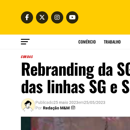
COMÉRCIO
TRABALHO
CORDAS
Rebranding da SG
das linhas SG e 
Publicado
25 maio 2023
em
25/05/2023
Por
Redação M&M