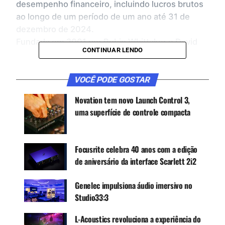
desempenho financeiro, incluindo lucros brutos
ao longo de um período de um ano até 31 de
dezembro de 2024.
Fundada em 2001 por Robin Whittaker e David
CONTINUAR LENDO
Haydon, a OutBoard é uma empresa com sede
no Reino Unido especializada em tecnologias de
entretenimento inovadoras para uma base global
VOCÊ PODE GOSTAR
de clientes. Operando sob duas submarcas,
Novation tem novo Launch Control 3,
TiMax e OutBoard, seus produtos são
uma superfície de controle compacta
reconhecidos entre os profissionais da indústria
audiovisual, especialmente em performances ao
vivo, gerenciamento de eventos e no setor em
Focusrite celebra 40 anos com a edição
rápida expansão de experiências sonoras
de aniversário da interface Scarlett 2i2
imersivas.
A TiMax é especializada em tecnologias de áudio
Genelec impulsiona áudio imersivo no
imersivo e controle de show por meio dos
Studio33:3
produtos Soundhub e Tracker D4, atendendo a
uma ampla gama de aplicações, incluindo
L-Acoustics revoluciona a experiência do