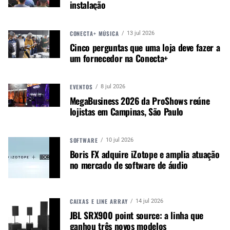
instalação
produtos e mercados, que complementam o seu
negócio existente de streaming de áudio, a
aquisição está estrategicamente alinhada com
CONECTA+ MÚSICA
13 jul 2026
os objetivos previamente comunicados do Grupo
Cinco perguntas que uma loja deve fazer a
um fornecedor na Conecta+
de aumentar a base de clientes principais,
expandir-se para novos mercados e aumentar o
valor vitalício para os clientes.
EVENTOS
8 jul 2026
Para o ano encerrado em 31 de outubro de 2023,
MegaBusiness 2026 da ProShows reúne
a receita não auditada da OutBoard foi de 1,4
lojistas em Campinas, São Paulo
milhões de libras, com EBITDA de 0,3 milhões de
libras e ativos brutos de 0,52 milhões de libras,
SOFTWARE
10 jul 2026
incluindo caixa de 0,12 milhões de libras. O
Boris FX adquire iZotope e amplia atuação
Conselho espera que a aquisição aumente os
no mercado de software de áudio
lucros no exercício financeiro atual, excluindo
custos de transação não subjacentes e
amortização de ativos intangíveis adquiridos.
CAIXAS E LINE ARRAY
14 jul 2026
Tim Carroll, CEO da
Focusrite
, comentou: “A
JBL SRX900 point source: a linha que
ganhou três novos modelos
aquisição da OutBoard representa outra