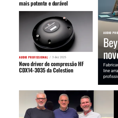
mais potente e durável
AUDIO PRO
Bey
nov
AUDIO PROFISSIONAL
3 dez 2025
Novo driver de compressão HF
Fabrica
CDX14-3035 da Celestion
line ar
profissi