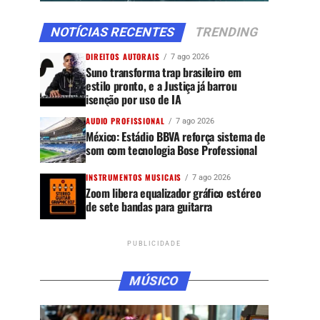
NOTÍCIAS RECENTES
TRENDING
DIREITOS AUTORAIS
7 ago 2026
Suno transforma trap brasileiro em
estilo pronto, e a Justiça já barrou
isenção por uso de IA
AUDIO PROFISSIONAL
7 ago 2026
México: Estádio BBVA reforça sistema de
som com tecnologia Bose Professional
INSTRUMENTOS MUSICAIS
7 ago 2026
Zoom libera equalizador gráfico estéreo
de sete bandas para guitarra
PUBLICIDADE
MÚSICO