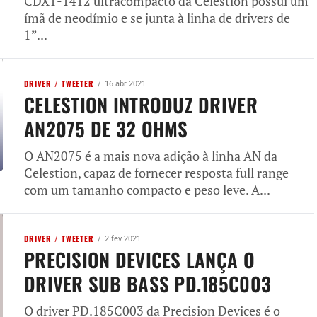
CDX1-1412 ultracompacto da Celestion possui um
ímã de neodímio e se junta à linha de drivers de
1”...
DRIVER / TWEETER
16 abr 2021
CELESTION INTRODUZ DRIVER
AN2075 DE 32 OHMS
O AN2075 é a mais nova adição à linha AN da
Celestion, capaz de fornecer resposta full range
com um tamanho compacto e peso leve. A...
DRIVER / TWEETER
2 fev 2021
PRECISION DEVICES LANÇA O
DRIVER SUB BASS PD.185C003
O driver PD.185C003 da Precision Devices é o