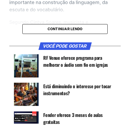
importante na construção da linguagem, da
escuta e do vocabulário.
Segundo Cintya Soares, musicista e
fonoaudióloga, a música faz parte da experiência
CONTINUAR LENDO
da criança desde muito cedo. Ainda na gestação,
o bebê já entra em contato com sons do corpo da
VOCÊ PODE GOSTAR
mãe, da voz materna e do ambiente ao redor.
RF Venue oferece programa para
melhorar o áudio sem fio em igrejas
CONTINUE ACOMPANHANDO
Receba novas matérias do Música & Mercado no
Está diminuindo o interesse por tocar
WhatsApp e no Google News.
instrumentos?
Canal WhatsApp
Fender oferece 3 meses de aulas
Google News
gratuitas