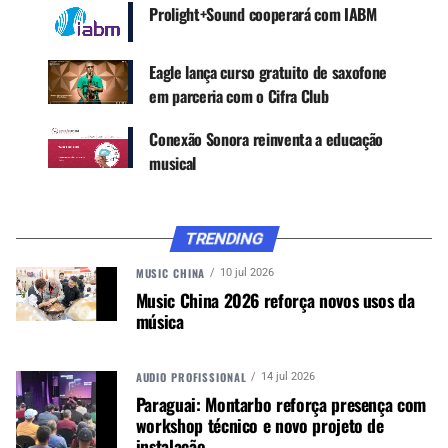
Prolight+Sound cooperará com IABM
“A audição é o primeiro sentido que o bebê
Eagle lança curso gratuito de saxofone
desenvolve dentro da vida uterina. Lá pela 20ª,
em parceria com o Cifra Club
25ª semana de gestação, a criança já começa a
ouvir os sons externos”, diz.
Conexão Sonora reinventa a educação
musical
De acordo com ela, esse contato precoce ajuda a
explicar por que sons familiares podem acalmar
recém-nascidos e por que a música costuma
TRENDING
despertar interesse já nos primeiros meses de
vida.
MUSIC CHINA
10 jul 2026
Music China 2026 reforça novos usos da
música
CANÇÕES SIMPLES AJUDAM NO VOCABULÁRIO
Para Cintya, não é preciso buscar músicas
AUDIO PROFISSIONAL
14 jul 2026
complexas para estimular uma criança pequena.
Paraguai: Montarbo reforça presença com
Ao contrário, as canções curtas, repetitivas e
workshop técnico e novo projeto de
conhecidas podem ser mais adequadas para
instalação