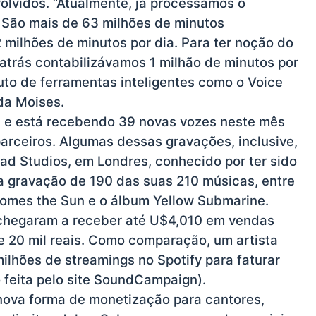
volvidos. “Atualmente, já processamos o
. São mais de 63 milhões de minutos
milhões de minutos por dia. Para ter noção do
atrás contabilizávamos 1 milhão de minutos por
ruto de ferramentas inteligentes como o Voice
da Moises.
, e está recebendo 39 novas vozes neste mês
 parceiros. Algumas dessas gravações, inclusive,
ad Studios, em Londres, conhecido por ter sido
 a gravação de 190 das suas 210 músicas, entre
 Comes the Sun e o álbum Yellow Submarine.
 chegaram a receber até U$4,010 em vendas
e 20 mil reais. Como comparação, um artista
milhões de streamings no Spotify para faturar
 feita pelo site SoundCampaign).
nova forma de monetização para cantores,