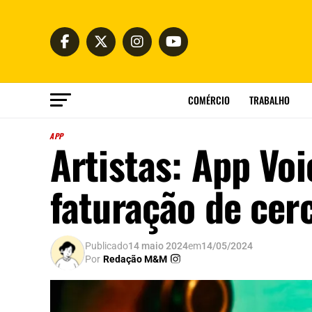
COMÉRCIO
TRABALHO
APP
Artistas: App Vo
faturação de cer
Publicado
14 maio 2024
em
14/05/2024
Por
Redação M&M