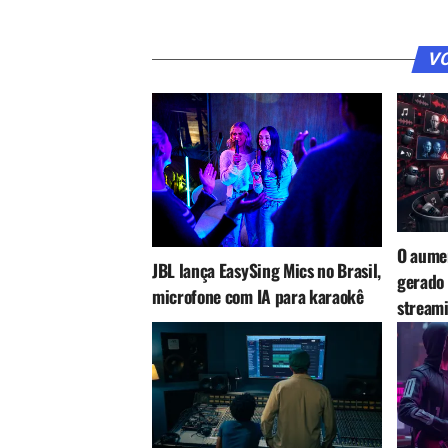
VO
O aume
JBL lança EasySing Mics no Brasil,
gerado 
microfone com IA para karaokê
stream