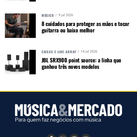
1 pad de bumbo tipo controlador
1 pedal para chimbal tipo controlador
MÚSICO
9 jul 2026
Não acompanha banco
8 cuidados para proteger as mãos e tocar
guitarra ou baixo melhor
CAIXAS E LINE ARRAY
14 jul 2026
JBL SRX900 point source: a linha que
ganhou três novos modelos
Autor:
Redação M&M
Música &amp; Mercado é uma