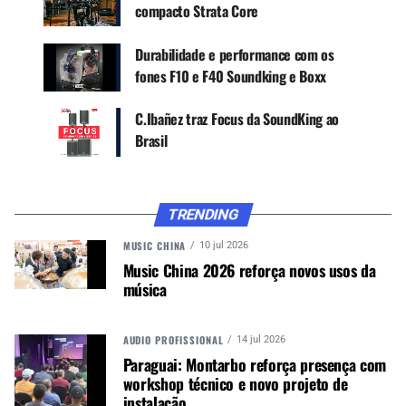
compacto Strata Core
Durabilidade e performance com os
fones F10 e F40 Soundking e Boxx
C.Ibañez traz Focus da SoundKing ao
Brasil
TRENDING
MUSIC CHINA
10 jul 2026
Music China 2026 reforça novos usos da
música
AUDIO PROFISSIONAL
14 jul 2026
BATERIA ELETRÔNICA ORANGE DA XPRO
Paraguai: Montarbo reforça presença com
workshop técnico e novo projeto de
Características
instalação