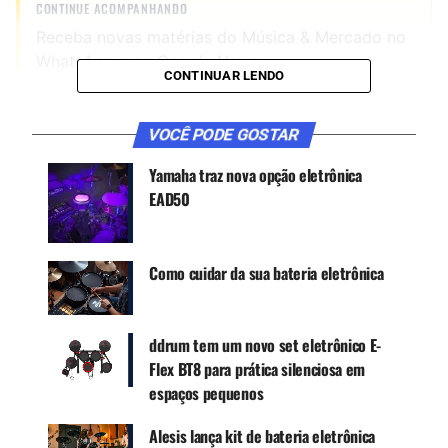
CONTINUE ACOMPANHANDO
Receba novas matérias do Música & Mercado no
WhatsApp e no Google News.
CONTINUAR LENDO
Canal WhatsApp
VOCÊ PODE GOSTAR
Yamaha traz nova opção eletrônica
Google News
EAD50
Como cuidar da sua bateria eletrônica
Não é à toa o enorme sucesso desse produto da
Xpro. A Orange atende bem o iniciante e o
profissional. O aluno e o professor. O músico e o
ddrum tem um novo set eletrônico E-
gamer. Por isso o slogan da marca é: “A Orange é
Flex BT8 para prática silenciosa em
para todo mundo”.
espaços pequenos
Alesis lança kit de bateria eletrônica