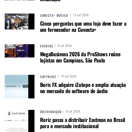
Kit compacto ideal para estudo e prática em casa
Pratos com função Choke
CONECTA+ MÚSICA
13 jul 2026
Módulo com saída L/R, MIDI e USB
Cinco perguntas que uma loja deve fazer a
um fornecedor na Conecta+
Metrônomo
Rack extremamente leve e compacto
Acompanha pedal de bumbo
EVENTOS
8 jul 2026
MegaBusiness 2026 da ProShows reúne
Fonte bivolt chaveada
lojistas em Campinas, São Paulo
MIDI in/out
Composição do kit
SOFTWARE
10 jul 2026
Boris FX adquire iZotope e amplia atuação
1 módulo com multicabo
no mercado de software de áudio
1 pad de caixa 7,5″ Dual Zone
2 pads de tons
1 pad de surdo
DISTRIBUIÇÃO
8 jul 2026
2 pads de prato
Roriz passa a distribuir Eastman no Brasil
para o mercado institucional
1 pad de chimbal