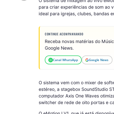
O sistema de mixagem ao vivo eMoti
para criar experiências de som ao 
ideal para igrejas, clubes, bandas 
CONTINUE ACOMPANHANDO
Receba novas matérias do Músi
Google News.
Canal WhatsApp
Google News
O sistema vem com o mixer de soft
estéreo, a stagebox SoundStudio S
computador Axis One Waves otimizad
switcher de rede de oito portas e c
O eMotion LV1, que já está disponív