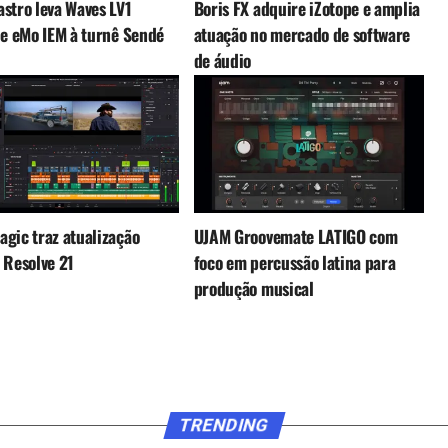
stro leva Waves LV1
Boris FX adquire iZotope e amplia
 e eMo IEM à turnê Sendé
atuação no mercado de software
de áudio
gic traz atualização
UJAM Groovemate LATIGO com
 Resolve 21
foco em percussão latina para
produção musical
TRENDING