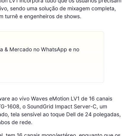
on LV1 incorpora tudo que os usuários precisam
vivo, sendo uma solução de mixagem completa,
em turnê e engenheiros de shows.
ca & Mercado no WhatsApp e no
ware ao vivo Waves eMotion LV1 de 16 canais
TG-1608, o SoundGrid Impact Server-C, um
o, tela sensível ao toque Dell de 24 polegadas,
abos de rede.
el, tem 16 canais mono/estéreo, enquanto que os