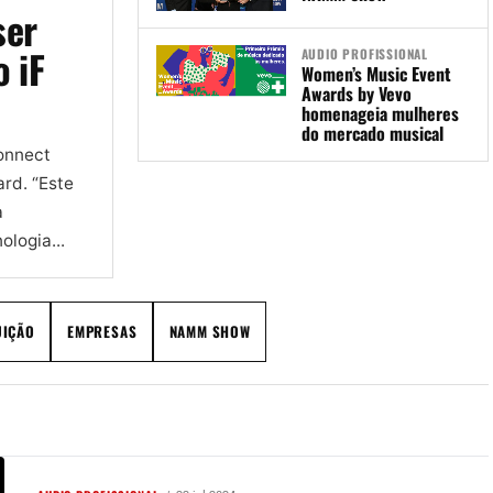
ser
 iF
AUDIO PROFISSIONAL
Women’s Music Event
Awards by Vevo
homenageia mulheres
do mercado musical
onnect
rd. “Este
a
logia...
UIÇÃO
EMPRESAS
NAMM SHOW