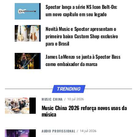
CONTINUE ACOMPANHANDO
Spector lança a série NS Icon Bolt-On:
Receba novas matérias do Música & Mercado no
um novo capítulo em seu legado
WhatsApp e no Google News.
Novità Music e Spector apresentam o
primeiro baixo Custom Shop exclusivo
Canal WhatsApp
para o Brasil
James LoMenzo se junta à Spector Bass
Google News
como embaixador da marca
Além dos novos baixos, a Spector fez
TRENDING
investimentos significativos no futuro da marca
MUSIC CHINA
10 jul 2026
com sua nova USA Custom Shop perto de
Music China 2026 reforça novos usos da
Woodstock, Nova York. Mantendo métodos
música
comprovados de construção manual, a instalação
utiliza tecnologia de fabricação moderna, como
modelagem 3D e programação CNC revisada,
AUDIO PROFISSIONAL
14 jul 2026