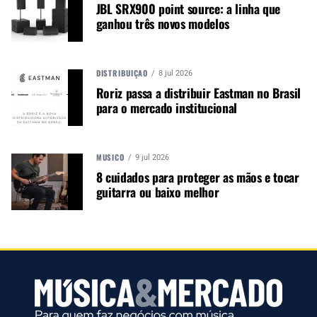
JBL SRX900 point source: a linha que
negócios para o music business,
ganhou três novos modelos
indústria de áudio profissional,
iluminação e instrumentos
musicais. Nós amamos o que
DISTRIBUIÇÃO
fazemos.
8 jul 2026
Roriz passa a distribuir Eastman no Brasil
para o mercado institucional
A MÚSICA & MERCADO ESTÁ NO WHATSAPP!
Noticias que ajudam seu trabalho com a música.
MÚSICO
9 jul 2026
8 cuidados para proteger as mãos e tocar
Acesse o Canal de WhatsApp
guitarra ou baixo melhor
TÓPICOS RELACIONADOS:
BAIXO SPECTOR
SPECTOR