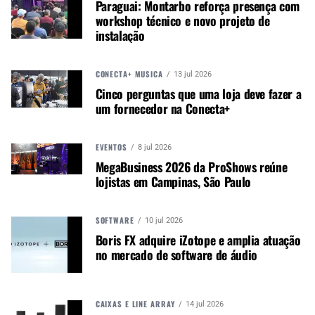
para incentivar o crescimento e criar versões mais
Paraguai: Montarbo reforça presença com
workshop técnico e novo projeto de
consistentes e precisas de seus principais
instalação
instrumentos.
O gerente de marketing da Spector, Jeff Shreiner,
CONECTA+ MÚSICA
13 jul 2026
explica: “Esta nova revisão do projeto da linha NS
Cinco perguntas que uma loja deve fazer a
visa incorporar o melhor da história da Spector,
um fornecedor na Conecta+
mantendo-se fiel ao design original de 1977 de
Ned Steinberger e Stuart Spector. Ela representa
o primeiro grande projeto implementado pela
EVENTOS
8 jul 2026
MegaBusiness 2026 da ProShows reúne
nova equipe da Spector e define um padrão para
lojistas em Campinas, São Paulo
o futuro do design NS.”
Veja mais
neste vídeo
.
SOFTWARE
10 jul 2026
Boris FX adquire iZotope e amplia atuação
no mercado de software de áudio
Autor:
Redação M&M
Música &amp; Mercado é uma
publicação empenhada em
CAIXAS E LINE ARRAY
14 jul 2026
promover e divulgar o mercado e