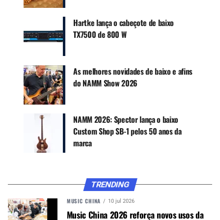
Hartke lança o cabeçote de baixo
TX7500 de 800 W
CONTINUE ACOMPANHANDO
Receba novas matérias do Música & Mercado no
WhatsApp e no Google News.
As melhores novidades de baixo e afins
do NAMM Show 2026
Canal WhatsApp
Google News
NAMM 2026: Spector lança o baixo
Custom Shop SB-1 pelos 50 anos da
marca
A série da
Spector
está disponível em versões de
4 cordas (34”) e 5 cordas (35”), com os
TRENDING
acabamentos Black Cherry, Ultra Violet e Black
Stain, todos com ferragens douradas.
MUSIC CHINA
10 jul 2026
Music China 2026 reforça novos usos da