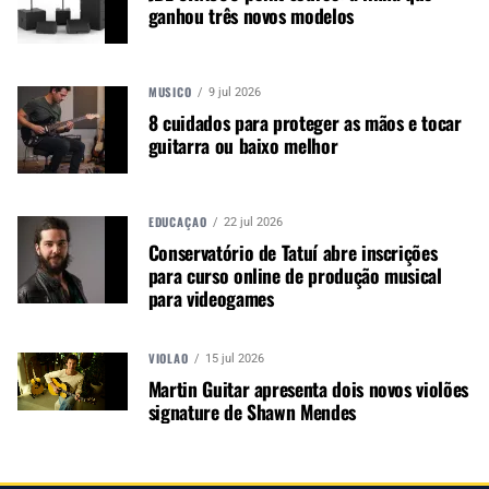
ganhou três novos modelos
iluminação e instrumentos
musicais. Nós amamos o que
fazemos.
MÚSICO
9 jul 2026
8 cuidados para proteger as mãos e tocar
guitarra ou baixo melhor
A MÚSICA & MERCADO ESTÁ NO WHATSAPP!
Noticias que ajudam seu trabalho com a música.
Acesse o Canal de WhatsApp
EDUCAÇÃO
22 jul 2026
Conservatório de Tatuí abre inscrições
para curso online de produção musical
para videogames
TÓPICOS RELACIONADOS:
BAIXO
SPECTOR
VIOLÃO
15 jul 2026
Martin Guitar apresenta dois novos violões
signature de Shawn Mendes
PRÓXIMO
DOD lança o Badder Monkey, uma evolução do clássico Bad