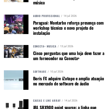
música
AUDIO PROFISSIONAL
14 jul 2026
Paraguai: Montarbo reforça presença com
workshop técnico e novo projeto de
instalação
Os modelos Black Cherry e Ultra Violet já estão
CONECTA+ MÚSICA
13 jul 2026
disponíveis em revendedores autorizados,
Cinco perguntas que uma loja deve fazer a
enquanto o Black Stain é oferecido
um fornecedor na Conecta+
exclusivamente pela Sweetwater.
SOFTWARE
10 jul 2026
Boris FX adquire iZotope e amplia atuação
Autor:
Redação M&M
no mercado de software de áudio
Música &amp; Mercado é uma
publicação empenhada em
promover e divulgar o mercado e
CAIXAS E LINE ARRAY
14 jul 2026
negócios para o music business,
JBL SRX900 point source: a linha que
indústria de áudio profissional,