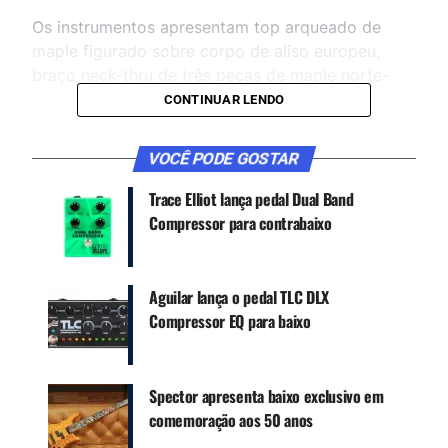
Os instrumentos apresentam top arqueado de
maple figurado sobre corpo de aliso europeu,
braço neck-thru de três peças de maple norte-
americano e os característicos inlays Crown em
CONTINUAR LENDO
madrepérola.
VOCÊ PODE GOSTAR
Trace Elliot lança pedal Dual Band
Compressor para contrabaixo
Aguilar lança o pedal TLC DLX
Compressor EQ para baixo
O coração do som vem do Spector Legacy
preamp, desenvolvido em parceria com a
Spector apresenta baixo exclusivo em
Darkglass Electronics, combinado com
comemoração aos 50 anos
captadores EMG, resultando no clássico “Spector
growl” com maior versatilidade tonal.