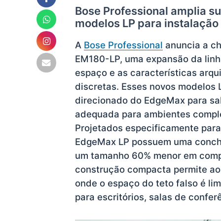
Bose Professional amplia s
modelos LP para instalaçã
A
Bose Professional
anuncia a c
EM180-LP, uma expansão da linh
espaço e as características arq
discretas. Esses novos modelos
direcionado do EdgeMax para sa
adequada para ambientes comple
Projetados especificamente para
EdgeMax LP possuem uma concha 
um tamanho 60% menor em compa
construção compacta permite aos
onde o espaço do teto falso é li
para escritórios, salas de confe