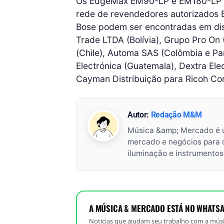
Os EdgeMax EM90-LP e EM180-LP es
rede de revendedores autorizados B
Bose podem ser encontradas em dist
Trade LTDA (Bolívia), Grupo Pro On 
(Chile), Automa SAS (Colômbia e Pa
Electrónica (Guatemala), Dextra El
Cayman Distribuição para Ricoh Co
Autor:
Redação M&M
Música &amp; Mercado é 
mercado e negócios para o 
iluminação e instrumento
A MÚSICA & MERCADO ESTÁ NO WHATSA
Noticias que ajudam seu trabalho com a músi