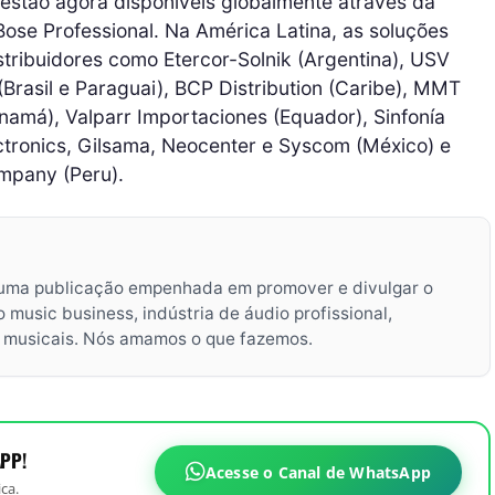
tão agora disponíveis globalmente através da
ose Professional. Na América Latina, as soluções
ribuidores como Etercor-Solnik (Argentina), USV
(Brasil e Paraguai), BCP Distribution (Caribe), MMT
namá), Valparr Importaciones (Equador), Sinfonía
ectronics, Gilsama, Neocenter e Syscom (México) e
mpany (Peru).
uma publicação empenhada em promover e divulgar o
music business, indústria de áudio profissional,
s musicais. Nós amamos o que fazemos.
PP!
Acesse o Canal de WhatsApp
ca.