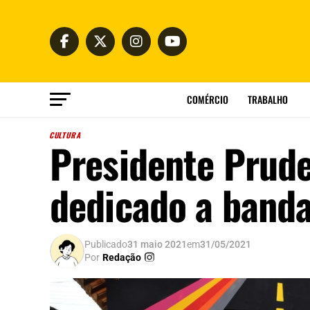
COMÉRCIO
TRABALHO
CULTURA
Presidente Prud
dedicado a band
Publicado
31 maio 2021
em
31/05/2021
Por
Redação