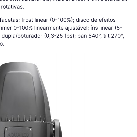
rotativas.
facetas; frost linear (0-100%); disco de efeitos
mer 0-100% linearmente ajustável; íris linear (5-
upla/obturador (0,3-25 fps); pan 540°, tilt 270°,
o.