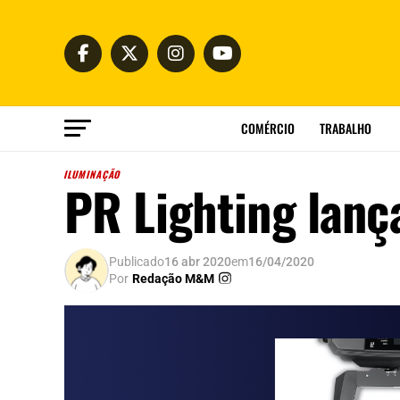
COMÉRCIO
TRABALHO
ILUMINAÇÃO
PR Lighting lanç
Publicado
16 abr 2020
em
16/04/2020
Por
Redação M&M