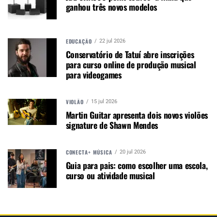
ganhou três novos modelos
para as preferências de cada público.
Ingressos à venda
aqui
.
EDUCAÇÃO
22 jul 2026
Autor:
Redação M&M
Conservatório de Tatuí abre inscrições
para curso online de produção musical
Música &amp; Mercado é uma
para videogames
publicação empenhada em
promover e divulgar o mercado e
negócios para o music business,
VIOLÃO
15 jul 2026
indústria de áudio profissional,
Martin Guitar apresenta dois novos violões
iluminação e instrumentos
signature de Shawn Mendes
musicais. Nós amamos o que
fazemos.
CONECTA+ MÚSICA
20 jul 2026
Guia para pais: como escolher uma escola,
curso ou atividade musical
A MÚSICA & MERCADO ESTÁ NO WHATSAPP!
Noticias que ajudam seu trabalho com a música.
Acesse o Canal de WhatsApp