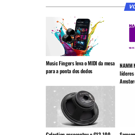
VO
Music Fingers leva o MIDI da mesa
NAMM N
para a ponta dos dedos
líderes
Amster
Celestion apresentou o G12-100
Samson