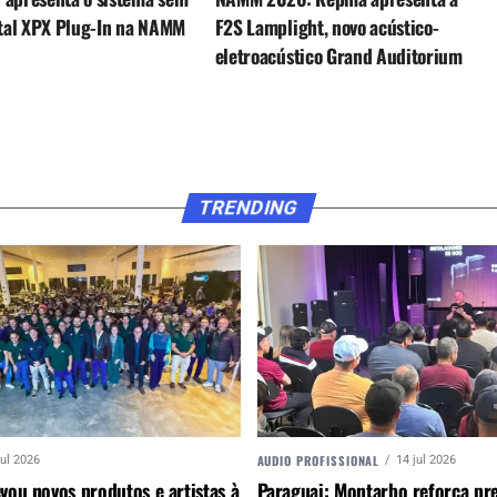
ital XPX Plug-In na NAMM
F2S Lamplight, novo acústico-
eletroacústico Grand Auditorium
TRENDING
AUDIO PROFISSIONAL
jul 2026
14 jul 2026
vou novos produtos e artistas à
Paraguai: Montarbo reforça pr