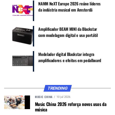
NAMM NeXT Europe 2026 reúne líderes
da indústria musical em Amsterdã
CONTINUE ACOMPANHANDO
Receba novas matérias do Música & Mercado no
WhatsApp e no Google News.
Amplificador BEAM MINI da Blackstar
com modelagem digital e uso portátil
Canal WhatsApp
Modelador digital Blackstar integra
Google News
amplificadores e efeitos em pedalboard
O Artist FR Standard entrega 50 watts em um
formato compacto, ideal para estúdio, prática e
TRENDING
apresentações menores. Já o Artist FR Special,
com 100 watts, é voltado para quem precisa de
MUSIC CHINA
10 jul 2026
Music China 2026 reforça novos usos da
mais headroom e presença em ensaios e palcos
música
maiores.