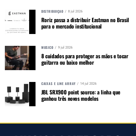
A MÚSICA & MERCADO ESTÁ NO WHATSAPP!
DISTRIBUIÇÃO
8 jul 2026
Noticias que ajudam seu trabalho com a música.
Roriz passa a distribuir Eastman no Brasil
para o mercado institucional
Acesse o Canal de WhatsApp
MÚSICO
9 jul 2026
8 cuidados para proteger as mãos e tocar
TÓPICOS RELACIONADOS:
BLACKSTAR
NAMM SHOW
guitarra ou baixo melhor
CAIXAS E LINE ARRAY
14 jul 2026
JBL SRX900 point source: a linha que
PRÓXIMO
ganhou três novos modelos
NAMM 2026: Spector lança o baixo Custom Shop SB-1 pelos
50 anos da marca