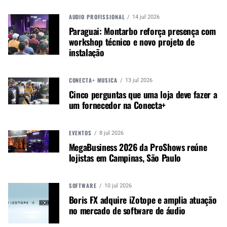
Com essa nova série, a Blackstar busca tornar o
AUDIO PROFISSIONAL
14 jul 2026
conceito FRFR mais acessível, prático e com
Paraguai: Montarbo reforça presença com
sensação real de amplificador, acompanhando a
workshop técnico e novo projeto de
evolução dos rigs baseados em modeladores
instalação
digitais. Os novos modelos podem ser vistos no
estande #6802 da marca na NAMM.
CONECTA+ MÚSICA
13 jul 2026
Cinco perguntas que uma loja deve fazer a
Autor:
Redação M&M
um fornecedor na Conecta+
Música &amp; Mercado é uma
publicação empenhada em
EVENTOS
8 jul 2026
promover e divulgar o mercado e
MegaBusiness 2026 da ProShows reúne
negócios para o music business,
lojistas em Campinas, São Paulo
indústria de áudio profissional,
iluminação e instrumentos
SOFTWARE
10 jul 2026
musicais. Nós amamos o que
Boris FX adquire iZotope e amplia atuação
fazemos.
no mercado de software de áudio