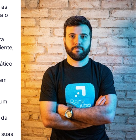
 as
na o
ra
iente,
ático
 em
 um
 da
 suas