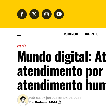
COMÉRCIO
TRABALHO
GESTÃO
Mundo digital: A
atendimento por 
atendimento hu
Publicado
7 jun 2021
em
07/06/2021
Por
Redação M&M