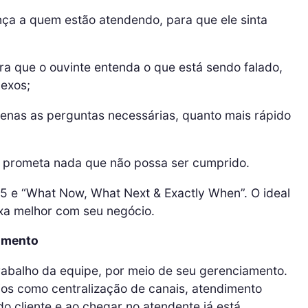
nça a quem estão atendendo, para que ele sinta
ara que o ouvinte entenda o que está sendo falado,
lexos;
apenas as perguntas necessárias, quanto mais rápido
ão prometa nada que não possa ser cumprido.
I5 e “What Now, What Next & Exactly When”. O ideal
ixa melhor com seu negócio.
dimento
 trabalho da equipe, por meio de seu gerenciamento.
ícios como centralização de canais, atendimento
do cliente e ao chegar no atendente já está