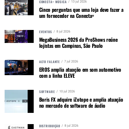
CONECTA+ MÚSICA
13 jul 2026
Cinco perguntas que uma loja deve fazer a
um fornecedor na Conecta+
EVENTOS
8 jul 2026
MegaBusiness 2026 da ProShows reúne
lojistas em Campinas, São Paulo
ALTO FALANTE
7 jul 2026
EROS amplia atuação em som automotivo
com a linha ELEVE
SOFTWARE
10 jul 2026
Boris FX adquire iZotope e amplia atuação
no mercado de software de áudio
PONTOS PRINCIPAIS
Versão desktop USB do EM-91C da Mackie
DISTRIBUIÇÃO
8 jul 2026