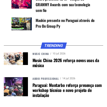
computador com o cabo USB fornecido e está
GRAMMY Awards com sua tecnologia
pronto a usar. Sem botões, também é ótimo para
sem fio
trabalho e aprendizagem remotos, podcasting e
live streaming
.
Mackie presente no Paraguai através do
Pro On Group Py
Este modelo oferece um padrão polar cardióide
com o objetivo de rejeitar ruídos indesejados da
sala, maximizando o som na frente da cápsula e
TRENDING
minimizando o som atrás da mesma.
MUSIC CHINA
10 jul 2026
O microfone grava áudio a 16 bits/48 kHz e vem
Music China 2026 reforça novos usos da
com software profissional Pro Tools | First e
música
Waveform OEM, junto com um
shockmount e
cabo
USB
AUDIO PROFISSIONAL
14 jul 2026
Paraguai: Montarbo reforça presença com
tipo B.
workshop técnico e novo projeto de
instalação