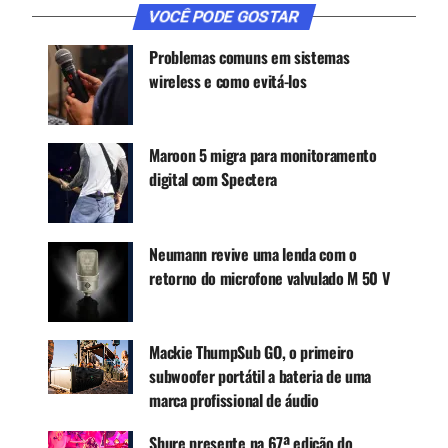
CONTINUE ACOMPANHANDO
VOCÊ PODE GOSTAR
Receba novas matérias do Música & Mercado no
Problemas comuns em sistemas
WhatsApp e no Google News.
wireless e como evitá-los
Canal WhatsApp
Maroon 5 migra para monitoramento
digital com Spectera
Google News
Neumann revive uma lenda com o
Sua cápsula de diafragma grande é adequada
retorno do microfone valvulado M 50 V
para praticamente qualquer tipo de aplicação. O
microfone pode ser colocado na frente de um
cantor para obter calidez e brilho, ou usado para
Mackie ThumpSub GO, o primeiro
capturar todos os detalhes do som durante a
subwoofer portátil a bateria de uma
apresentação de um guitarrista, por exemplo.
marca profissional de áudio
A sua montagem é fácil, bastando ligá-lo ao
Shure presente na 67ª edição do