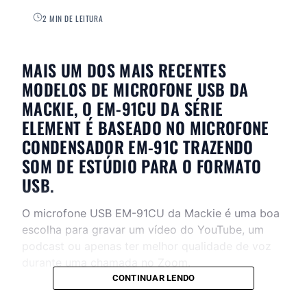
2 MIN DE LEITURA
MAIS UM DOS MAIS RECENTES
MODELOS DE MICROFONE USB DA
MACKIE, O EM-91CU DA SÉRIE
ELEMENT É BASEADO NO MICROFONE
CONDENSADOR EM-91C TRAZENDO
SOM DE ESTÚDIO PARA O FORMATO
USB.
O microfone USB EM-91CU da Mackie é uma boa
escolha para gravar um vídeo do YouTube, um
podcast ou apenas ter melhor qualidade de voz
durante uma chamada no Zoom.
CONTINUAR LENDO