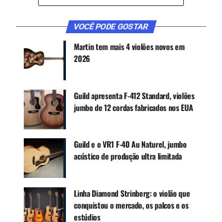
CONTINUE ACOMPANHANDO
Receba novas matérias do Música & Mercado no
VOCÊ PODE GOSTAR
WhatsApp e no Google News.
Martin tem mais 4 violões novos em
2026
Canal WhatsApp
Guild apresenta F-412 Standard, violões
Google News
jumbo de 12 cordas fabricados nos EUA
Sua escala vem em maple escurecido e com
Guild e o VR1 F-40 Au Naturel, jumbo
tarraxas clássicas niqueladas. Disponível na cor
acústico de produção ultra limitada
Natural (N).
Linha Diamond Strinberg: o violão que
conquistou o mercado, os palcos e os
Características:
estúdios