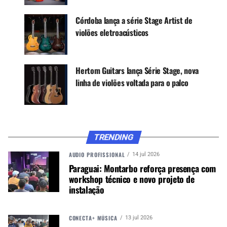
Modelo: Violão Aço
Córdoba lança a série Stage Artist de
Categoria: Eletroacústico
violões eletroacústicos
Shape: Flat
Tampo: Linden
Hertom Guitars lança Série Stage, nova
linha de violões voltada para o palco
Faixa e fundo: Linden
Braço: Catalpa com Tensor Bi-Direcional
Escala: Maple Escurecido (Dark Maple)
TRENDING
Tarraxas: Clássicas Niqueladas 3+3
AUDIO PROFISSIONAL
14 jul 2026
Acabamento: Verniz brilhante
Paraguai: Montarbo reforça presença com
workshop técnico e novo projeto de
Cores: Natural (N)
instalação
Fabricação: China
CONECTA+ MÚSICA
13 jul 2026
www.giannini.com.br