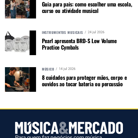
Guia para pais: como escolher uma escola,
curso ou atividade musical
TÓPICOS RELACIONADOS:
AÇO
ELETROACÚSTICO
GIANNINI
VIOLAO
INSTRUMENTOS MUSICAIS
24 jul 2026
Pearl apresenta BRD-S Low Volume
Practice Cymbals
PRÓXIMO
Conheça o violão VM681DT da Michael
MÚSICO
14 jul 2026
8 cuidados para proteger mãos, corpo e
ouvidos ao tocar bateria ou percussão
NÃO PERCA
EAV010, encordoamento para violão aço da iBox