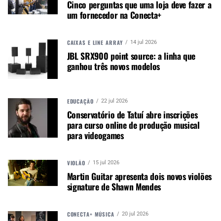
Cinco perguntas que uma loja deve fazer a
um fornecedor na Conecta+
Autor:
Redação M&M
CAIXAS E LINE ARRAY
14 jul 2026
Música &amp; Mercado é uma
JBL SRX900 point source: a linha que
publicação empenhada em
ganhou três novos modelos
promover e divulgar o mercado e
negócios para o music business,
indústria de áudio profissional,
EDUCAÇÃO
22 jul 2026
iluminação e instrumentos
Conservatório de Tatuí abre inscrições
musicais. Nós amamos o que
para curso online de produção musical
fazemos.
para videogames
VIOLÃO
15 jul 2026
A MÚSICA & MERCADO ESTÁ NO WHATSAPP!
Martin Guitar apresenta dois novos violões
Noticias que ajudam seu trabalho com a música.
signature de Shawn Mendes
Acesse o Canal de WhatsApp
CONECTA+ MÚSICA
20 jul 2026