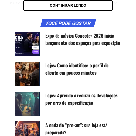
buscar soluções inovadoras para continuar em
CONTINUAR LENDO
contato com os clientes e oferecer seus produtos
e serviços. Um tipo de inovação que ficou
VOCÊ PODE GOSTAR
bastante evidente nos últimos meses diz respeito
justamente às novas formas de ampliar a
Expo da música Conecta+ 2026 inicia
presença digital das empresas. Em outras
lançamento dos espaços para exposição
palavras, essa inovação está relacionada aos
canais de distribuição dos produtos ou serviços
no mercado, bem como aos pontos de venda.
Lojas: Como identificar o perfil do
cliente em poucos minutos
CONTINUE ACOMPANHANDO
Receba novas matérias do Música & Mercado no
Lojas: Aprenda a reduzir as devoluções
WhatsApp e no Google News.
por erro de especificação
Canal WhatsApp
A onda do “pro-am”: sua loja está
preparada?
Google News