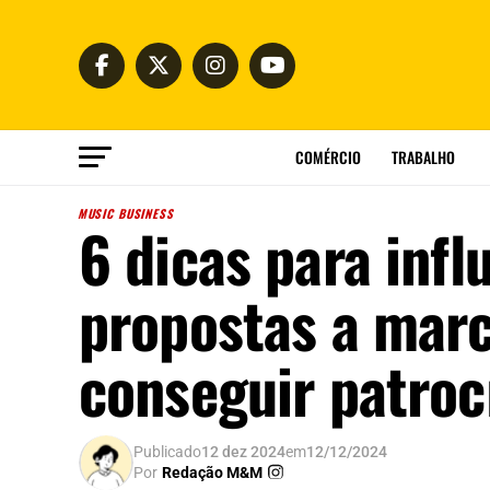
COMÉRCIO
TRABALHO
MUSIC BUSINESS
6 dicas para inf
propostas a marc
conseguir patroc
Publicado
12 dez 2024
em
12/12/2024
Por
Redação M&M