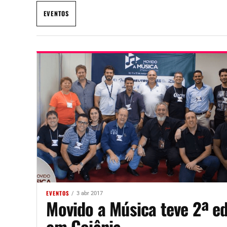
EVENTOS
EVENTOS
3 abr 2017
Movido a Música teve 2ª e
em Goiânia