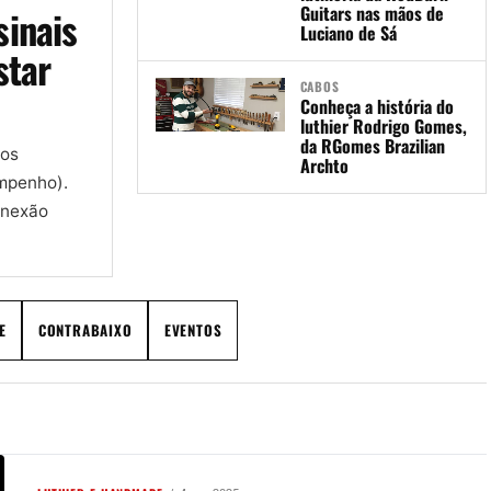
Guitars nas mãos de
sinais
Luciano de Sá
star
CABOS
Conheça a história do
luthier Rodrigo Gomes,
da RGomes Brazilian
 os
Archto
mpenho).
onexão
E
CONTRABAIXO
EVENTOS