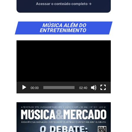
Acessar o conteúdo completo →
Tocador
MÚSICA ALÉM DO
de
ENTRETENIMENTO
vídeo
00:00
02:40