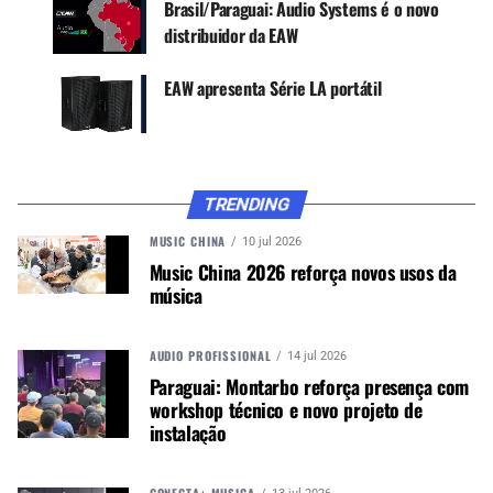
Brasil/Paraguai: Audio Systems é o novo
distribuidor da EAW
Google News
EAW apresenta Série LA portátil
“Estamos entusiasmados em receber Robert na
equipe; ele traz décadas de experiência
TRENDING
profissional em áudio e som ao vivo para a EAW e
MUSIC CHINA
10 jul 2026
demonstra ainda mais nosso compromisso em ser
Music China 2026 reforça novos usos da
um fabricante de alto-falantes líder do setor”,
música
explica T.J. Smith, presidente da EAW. “Desde
impulsionar o desenvolvimento estratégico e
tático até ajudar a definir e finalizar produtos com
AUDIO PROFISSIONAL
14 jul 2026
uma perspectiva do usuário final, Robert assumirá
Paraguai: Montarbo reforça presença com
uma função de vários níveis.”
workshop técnico e novo projeto de
instalação
Como um dos engenheiros de áudio profissionais
mais respeitados e condecorados na área de som