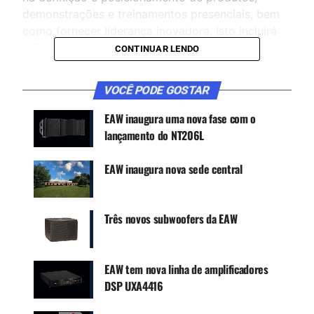
demonstrações e treinamentos presenciais, bem
como fornecer liderança inovadora. Isto incluirá
refinar e moldar toda a comunicação pública.
CONTINUAR LENDO
Essas tarefas incluirão assistência com descrições
escritas de produtos, bem como ouvir e dar voz a
VOCÊ PODE GOSTAR
sistemas de áudio de produção novos e
existentes. Scovill conduzirá a criação de artigos
EAW inaugura uma nova fase com o
educacionais sobre tópicos do setor, como a
lançamento do NT206L
configuração e implantação de sistemas
ADAPtivos em grande escala, sistemas articulados
EAW inaugura nova sede central
ativos e passivos e conjuntos de subwoofers.
Três novos subwoofers da EAW
CONTINUE ACOMPANHANDO
Receba novas matérias do Música & Mercado no
EAW tem nova linha de amplificadores
WhatsApp e no Google News.
DSP UXA4416
Canal WhatsApp