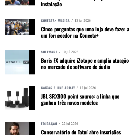
laminado, agora disponível nas cores Pale Rose
instalação
Sparkle, Electric Green Sparkle e Black Onyx
Sparkle.
CONECTA+ MÚSICA
13 jul 2026
Rob Dean, diretor de marca na PDP, comenta:
Cinco perguntas que uma loja deve fazer a
um fornecedor na Conecta+
“Nós realmente queríamos fazer algumas
mudanças divertidas na série. O bumbo de 16” é
uma maravilha de tocar e pode fazer muito com
SOFTWARE
10 jul 2026
diferentes combinações de peles e técnicas de
Boris FX adquire iZotope e amplia atuação
amortecimento. O Poplar é uma madeira macia,
no mercado de software de áudio
por isso funciona bem para tamanhos menores. E
quando os mostramos pela primeira vez na feira
NAMM, ficamos animados com a reação dos
CAIXAS E LINE ARRAY
14 jul 2026
bateristas mais jovens ao ver os novos
JBL SRX900 point source: a linha que
acabamentos.“
ganhou três novos modelos
EDUCAÇÃO
22 jul 2026
Conservatório de Tatuí abre inscrições