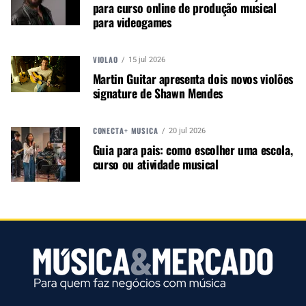
para curso online de produção musical
para videogames
VIOLÃO
15 jul 2026
Electric Green
Pale Rose
Martin Guitar apresenta dois novos violões
Black Onyx
PDNY1604EL
PDNY1604PR
PDNY1604BO
signature de Shawn Mendes
CONECTA+ MÚSICA
20 jul 2026
Guia para pais: como escolher uma escola,
Autor:
Redação M&M
curso ou atividade musical
Música &amp; Mercado é uma
publicação empenhada em
promover e divulgar o mercado e
negócios para o music business,
indústria de áudio profissional,
iluminação e instrumentos
musicais. Nós amamos o que
fazemos.