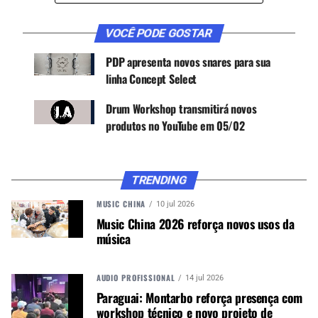
CONTINUE ACOMPANHANDO
VOCÊ PODE GOSTAR
Receba novas matérias do Música & Mercado no
WhatsApp e no Google News.
PDP apresenta novos snares para sua
linha Concept Select
Canal WhatsApp
Drum Workshop transmitirá novos
produtos no YouTube em 05/02
Google News
TRENDING
MUSIC CHINA
10 jul 2026
Este kit de quatro peças foi redesenhado e está
Music China 2026 reforça novos usos da
sendo lançado este ano com um bumbo menor de
música
14″x 16″ e um snare ligeiramente maior de 5″x14″,
que acompanham o tom montado de 8″x10″ e o
tom de piso de 12″x13″.
AUDIO PROFISSIONAL
14 jul 2026
Paraguai: Montarbo reforça presença com
Outra novidade vem da mão de seu acabamento
workshop técnico e novo projeto de