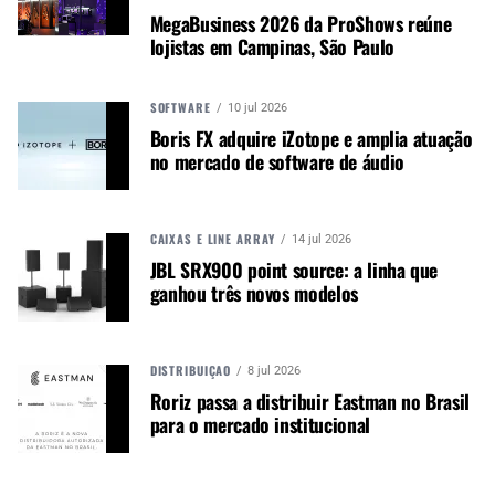
trabalho de PMA (Preço Mínimo Anunciado), a
MegaBusiness 2026 da ProShows reúne
jornada dos consumidores e o trabalho em
lojistas em Campinas, São Paulo
conjunto entre varejo físico e digital:
“Dependemos de nossos parceiros e de suas
SOFTWARE
10 jul 2026
equipes de vendas, e nosso foco não vai mudar.
Boris FX adquire iZotope e amplia atuação
Isso não significa que podemos nos dar ao luxo
no mercado de software de áudio
de não desenvolvermos em conjunto com o canal
tradicional algumas atualizações em nossas
práticas; a digitalização, a mobilidade presente, a
CAIXAS E LINE ARRAY
14 jul 2026
jornada do novo consumidor, a experiência de
JBL SRX900 point source: a linha que
pesquisa e compra, o oportunidade do omni-
ganhou três novos modelos
channel, e o advento do e-commerce são
caminhos sem volta. Mas o ponto é que faremos
conjuntamente”, realça Moura.
DISTRIBUIÇÃO
8 jul 2026
Leia a carta na íntegra.
Roriz passa a distribuir Eastman no Brasil
para o mercado institucional