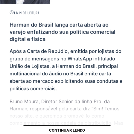
1 MIN DE LEITURA
Harman do Brasil lança carta aberta ao
varejo enfatizando sua política comercial
digital e física
Após a Carta de Repúdio, emitida por lojistas do
grupo de mensagens no WhatsApp intitulado
União de Lojistas, a Harman do Brasil, principal
multinacional do áudio no Brasil emite carta
aberta ao mercado explicitando suas condutas e
políticas comerciais.
Bruno Moura, Diretor Senior da linha Pro, da
Harman, responsável pela carta diz “Sim! Temos
nosso site, e queremos promovê-lo como
complemento a nossa cadeia de distribuição. Mas
isso não significa que vamos prejudicar nosso
CONTINUAR LENDO