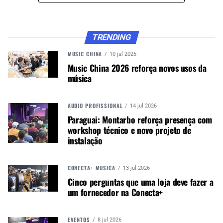
foco prioritário, que são as lojas físicas”.
TRENDING
CONTINUE ACOMPANHANDO
MUSIC CHINA
10 jul 2026
Receba novas matérias do Música & Mercado no
Music China 2026 reforça novos usos da
WhatsApp e no Google News.
música
Canal WhatsApp
AUDIO PROFISSIONAL
14 jul 2026
Paraguai: Montarbo reforça presença com
Google News
workshop técnico e novo projeto de
instalação
CONECTA+ MÚSICA
13 jul 2026
Leia também:
Cinco perguntas que uma loja deve fazer a
um fornecedor na Conecta+
Varejo: marcas vendendo direto x lojistas
A carta explica o pensamento da Harman sobre o
EVENTOS
8 jul 2026