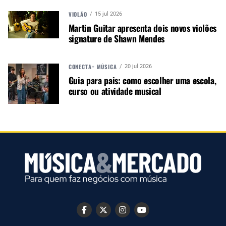
A MÚSICA & MERCADO ESTÁ NO WHATSAPP!
VIOLÃO
Noticias que ajudam seu trabalho com a música.
15 jul 2026
Martin Guitar apresenta dois novos violões
Acesse o Canal de WhatsApp
signature de Shawn Mendes
CONECTA+ MÚSICA
20 jul 2026
Guia para pais: como escolher uma escola,
TÓPICOS RELACIONADOS:
FENDER
curso ou atividade musical
PRÓXIMO
Fender abrirá novos distribuidores e importação direta para
lojistas