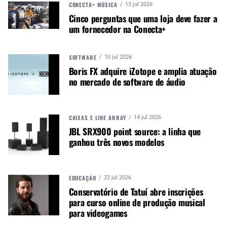
CONECTA+ MÚSICA
13 jul 2026
Musical Express comunica saída da Shure de seu
Cinco perguntas que uma loja deve fazer a
portfólio
um fornecedor na Conecta+
SOFTWARE
10 jul 2026
Boris FX adquire iZotope e amplia atuação
no mercado de software de áudio
Autor:
Redação
Música e Mercado é uma
publicação empenhada em
CAIXAS E LINE ARRAY
14 jul 2026
promover e divulgar o mercado e
JBL SRX900 point source: a linha que
ganhou três novos modelos
negócios para o music business,
indústria de áudio profissional,
iluminação e instrumentos
musicais. Nós amamos o que
EDUCAÇÃO
22 jul 2026
fazemos.
Conservatório de Tatuí abre inscrições
para curso online de produção musical
para videogames