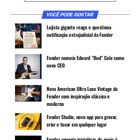
CONTINUE ACOMPANHANDO
Receba novas matérias do Música & Mercado no
VOCÊ PODE GOSTAR
WhatsApp e no Google News.
Lojista gigante reage e questiona
notificação extrajudicial da Fender
Canal WhatsApp
Fender nomeia Edward “Bud” Cole como
Google News
novo CEO
Nova American Ultra Luxe Vintage da
:: Leia também:
Fender com inspiração clássica e
Fender abrirá novos distribuidores e importação
moderna
direta para lojistas
Fender Studio, novo app para gravar,
Fontes ouvidas pela Música & Mercado explicaram
criar e tocar em qualquer lugar
ainda que os produtos terão um parâmetro de
preço a ser seguido entre as empresas
Fender anuncia iniciativas de apoio à