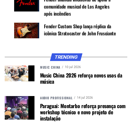
revendedoras.
comunidade musical de Los Angeles
após incêndios
Rumores no setor projetam que a marca está
buscando lojistas para importar produtos de
Fender Custom Shop lança réplica da
maior valor agregado. Música & Mercado
icônica Stratocaster de John Frusciante
conversou com interlocutores da Pride Music e da
Fender que evitaram declarações sobre o tema.
Publicaremos mais informações em breve.
TRENDING
MUSIC CHINA
10 jul 2026
Music China 2026 reforça novos usos da
Editado às 19h:21 de 31 de agosto.
música
:: Leia também:
AUDIO PROFISSIONAL
14 jul 2026
Odery Dr
ums lança loja online com parceria de
Paraguai: Montarbo reforça presença com
workshop técnico e novo projeto de
lojistas
instalação
Fender lança modelo Jim Root Jazzmaster V4
Fender oferece 3 meses de aulas gratuitas