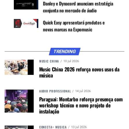
Danley e Dynacord anunciam estratégia
conjunta no mercado de áudio
CONTINUE ACOMPANHANDO
Quick Easy apresentará produtos e
Receba novas matérias do Música & Mercado no
novas marcas na Expomusic
WhatsApp e no Google News.
Canal WhatsApp
TRENDING
MUSIC CHINA
10 jul 2026
Google News
Music China 2026 reforça novos usos da
música
AUDIO PROFISSIONAL
14 jul 2026
A recém-desenvolvida tecnologia Dynacord
Paraguai: Montarbo reforça presença com
powerTANK adiciona ainda mais flexibilidade de
workshop técnico e novo projeto de
instalação, funcionando como um reservatório de
instalação
energia para o amplificador. Com acesso direto à
potência total de 600 W, o V600:4 pode fornecer
CONECTA+ MÚSICA
13 jul 2026
potência assimétrica em todos os canais (até 300