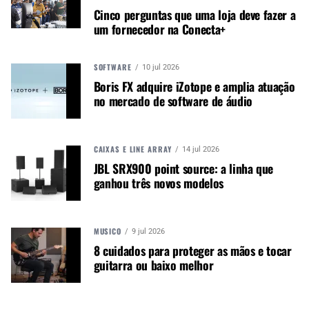
Cinco perguntas que uma loja deve fazer a
W por canal individual) conforme necessário. “Não
um fornecedor na Conecta+
há desperdício de energia, o que permite grande
flexibilidade, especialmente ao dirigir várias zonas
de áudio com diferentes requisitos de energia. Um
SOFTWARE
10 jul 2026
único V600:4 pode servir simultaneamente como
Boris FX adquire iZotope e amplia atuação
no mercado de software de áudio
unidade de sistema para caixas compactas em
uma área pequena, como uma cozinha, bem como
caixas maiores de até 300 W, como em um
auditório. Contribuindo para a facilidade de
CAIXAS E LINE ARRAY
14 jul 2026
instalação, esta função não requer nenhuma
JBL SRX900 point source: a linha que
ganhou três novos modelos
habilidade especial de configuração: o
powerTANK é ativado automaticamente”, explica o
comunicado oficial.
MÚSICO
9 jul 2026
O V600:4 também incorpora a nova tecnologia
8 cuidados para proteger as mãos e tocar
dualCOOL da Dynacord. Projetado como um
guitarra ou baixo melhor
amplificador de potência refrigerado por
convecção, o dispositivo funciona
silenciosamente, tornando o V600:4 também