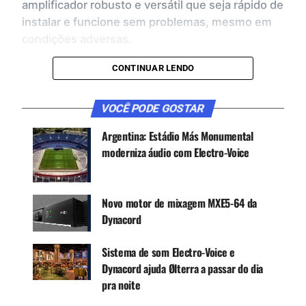
amplificador robusto e versátil que seja rápido de
instalar e funcione sem problemas, mesmo em
condições adversas.
Com um fator de forma compacto de 1RU que
CONTINUAR LENDO
requer espaço mínimo em rack, o V600:4 da
Dynacord vem com uma variedade de recursos e
VOCÊ PODE GOSTAR
novas tecnologias para oferecer desempenho
com eficiência de energia.
Argentina: Estádio Más Monumental
moderniza áudio com Electro-Voice
VERSATILIDADE DE INSTALAÇÃO
O V600:4 oferece ao usuário flexibilidade para
Novo motor de mixagem MXE5-64 da
muitas aplicações. Isso é ativado por várias
Dynacord
opções de acionamento de energia usando a
tecnologia patenteada VLD (Variable Load Drive)
Sistema de som Electro-Voice e
da Dynacord. Permite direcionar os canais do
Dynacord ajuda Ølterra a passar do dia
amplificador para 4 ohms, 8 ohms, 70 V ou 100 V
pra noite
sem comprometer a potência de saída disponível.