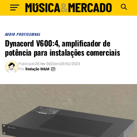
AUDIO PROFISSIONAL
Dynacord V600:4, amplificador de
potência para instalações comerciais
Publicado
20 fev 2023
em
20/02/2023
Por
Redação M&M