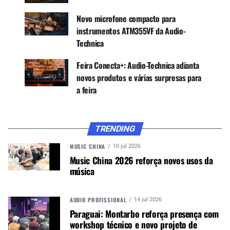
qualidade de estúdio e conforto duradouro, e
possuem um conector de saída de 3,5 mm que
Novo microfone compacto para
pode ser conectado diretamente ao microfone
instrumentos ATM355VF da Audio-
para monitoramento conveniente.
Technica
O pacote também inclui um tripé de mesa e uma
Feira Conecta+: Audio-Technica adianta
braçadeira de microfone, um adaptador de 6,3
novos produtos e várias surpresas para
mm (1/4”) para fones de ouvido e um guia de
a feira
início rápido.
FONES ATH-M20X
TRENDING
MUSIC CHINA
10 jul 2026
Music China 2026 reforça novos usos da
música
AUDIO PROFISSIONAL
14 jul 2026
Paraguai: Montarbo reforça presença com
workshop técnico e novo projeto de