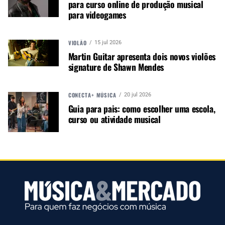
para curso online de produção musical
para videogames
VIOLÃO
15 jul 2026
Martin Guitar apresenta dois novos violões
signature de Shawn Mendes
Autor:
Redação M&M
Música &amp; Mercado é uma
publicação empenhada em
CONECTA+ MÚSICA
20 jul 2026
promover e divulgar o mercado e
Guia para pais: como escolher uma escola,
negócios para o music business,
curso ou atividade musical
indústria de áudio profissional,
iluminação e instrumentos
musicais. Nós amamos o que
fazemos.
A MÚSICA & MERCADO ESTÁ NO WHATSAPP!
Noticias que ajudam seu trabalho com a música.