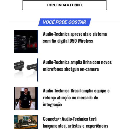
nas laterais e na parte traseira. Fornece um
CONTINUAR LENDO
conversor analógico-digital de qualidade que
garante fidelidade e vem com dois cabos USB
VOCÊ PODE GOSTAR
(USB-A e USB-C).
Audio-Technica apresenta o sistema
sem fio digital D50 Wireless
CONTINUE ACOMPANHANDO
Receba novas matérias do Música & Mercado no
Audio-Technica amplia linha com novos
WhatsApp e no Google News.
microfones shotgun on-camera
Canal WhatsApp
Audio-Technica Brasil amplia equipe e
Google News
reforça atuação no mercado de
integração
Conecta+: Audio-Technica terá
Os fones de ouvido M20x oferecem som com
lançamentos, artistas e experiências