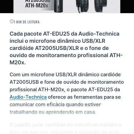
1 MIN DE LEITURA
Cada pacote AT-EDU25 da Audio-Technica
inclui o microfone dinâmico USB/XLR
cardióide AT2005USB/XLR e o fone de
ouvido de monitoramento profissional ATH-
M20x.
Com um microfone USB/XLR dinâmico cardióde
AT2005USB e fone de ouvido de monitoramento
profissional ATH-M20x, o pacote AT-EDU25 da
Audio-Technica
oferece as ferramentas para se
comunicar com eficácia quando estiver
trabalhando ou aprendendo em casa.
O padrão polar cardióde do microfone mantém o
foco em sua voz, reduzindo a captação de sons