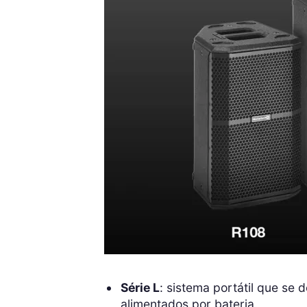
Série L
: sistema portátil que se 
alimentados por bateria.