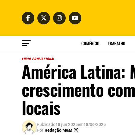
COMÉRCIO
TRABALHO
AUDIO PROFISSIONAL
América Latina: 
crescimento com 
locais
Publicado
18 jun 2025
em
18/06/2025
Por
Redação M&M