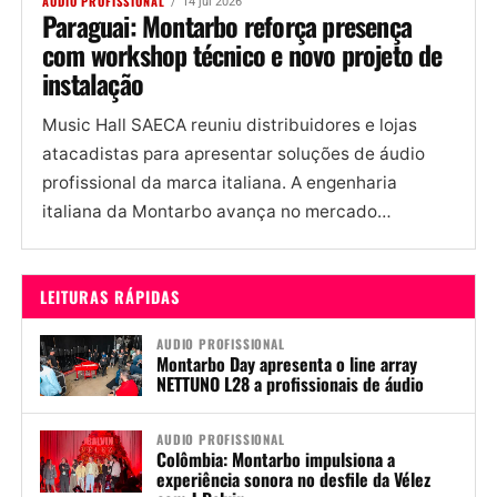
AUDIO PROFISSIONAL
14 jul 2026
Paraguai: Montarbo reforça presença
com workshop técnico e novo projeto de
instalação
Music Hall SAECA reuniu distribuidores e lojas
atacadistas para apresentar soluções de áudio
profissional da marca italiana. A engenharia
italiana da Montarbo avança no mercado
paraguaio. Em colaboração com a Music Hall...
LEITURAS RÁPIDAS
AUDIO PROFISSIONAL
Montarbo Day apresenta o line array
NETTUNO L28 a profissionais de áudio
AUDIO PROFISSIONAL
Colômbia: Montarbo impulsiona a
experiência sonora no desfile da Vélez