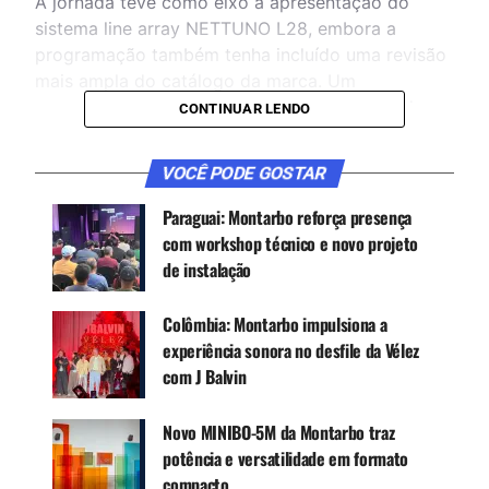
A jornada teve como eixo a apresentação do
sistema line array NETTUNO L28, embora a
programação também tenha incluído uma revisão
mais ampla do catálogo da marca. Um
especialista de produto da Montarbo viajou da
CONTINUAR LENDO
Itália para apresentar diferentes soluções da
empresa, explicar aplicações técnicas e conversar
VOCÊ PODE GOSTAR
com os participantes sobre usos em som ao vivo,
instalação e locação.
Paraguai: Montarbo reforça presença
com workshop técnico e novo projeto
de instalação
CONTINUE ACOMPANHANDO
Receba novas matérias do Música & Mercado no
Colômbia: Montarbo impulsiona a
WhatsApp e no Google News.
experiência sonora no desfile da Vélez
com J Balvin
Canal WhatsApp
Novo MINIBO-5M da Montarbo traz
potência e versatilidade em formato
Google News
compacto