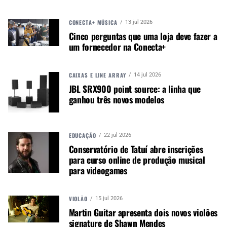
CONECTA+ MÚSICA
13 jul 2026
Cinco perguntas que uma loja deve fazer a
um fornecedor na Conecta+
CAIXAS E LINE ARRAY
14 jul 2026
JBL SRX900 point source: a linha que
ganhou três novos modelos
NETTUNO L28: SISTEMA COMPACTO PARA
TURNÊS E INSTALAÇÃO
EDUCAÇÃO
22 jul 2026
O NETTUNO L28 combina dois transdutores de
Conservatório de Tatuí abre inscrições
para curso online de produção musical
baixa frequência de 8 polegadas com um driver
para videogames
de compressão de neodímio de 1,4 polegada. O
sistema é alimentado por um amplificador Classe
D de 1000 W RMS e alcança pressão sonora
VIOLÃO
15 jul 2026
máxima de 135,5 dB.
Martin Guitar apresenta dois novos violões
signature de Shawn Mendes