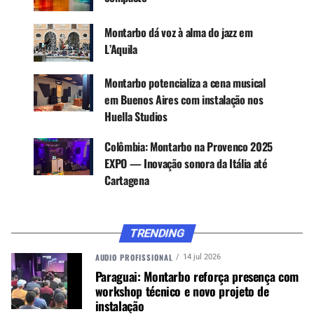
Montarbo dá voz à alma do jazz em
L’Aquila
A demonstração principal foi realizada com uma
configuração de oito módulos NETTUNO L28 por
Montarbo potencializa a cena musical
lado, totalizando 16 caixas acústicas,
em Buenos Aires com instalação nos
acompanhadas por oito subwoofers NETTUNO
Huella Studios
S182. O sistema foi avaliado com música gravada
e também em aplicações ao vivo, com uma
Colômbia: Montarbo na Provenco 2025
apresentação liderada pelo saxofonista Dr. Ed
EXPO — Inovação sonora da Itália até
Calle, vencedor do Latin Grammy, junto com sua
Cartagena
banda. A agenda também incluiu uma
demonstração ao vivo do DJ Sammy.
TRENDING
Esse formato permitiu aos participantes ouvir o
desempenho do sistema em diferentes cenários
AUDIO PROFISSIONAL
14 jul 2026
de uso: reprodução musical, reforço sonoro ao
Paraguai: Montarbo reforça presença com
workshop técnico e novo projeto de
vivo e aplicações com maior exigência de pressão
instalação
sonora e cobertura.