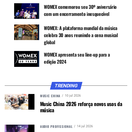
WOMEX comemorou seu 30º aniversário
com um encerramento inesquecível
WOMEX: A plataforma mundial da música
celebra 30 anos reunindo a cena musical
global
WOMEX apresenta seu line-up para a
edição 2024
O programa oferece um reembolso máximo de
TRENDING
US$ 3 mil em despesas elegíveis para custear até
MUSIC CHINA
10 jul 2026
50% dos gastos das empresas selecionadas com
Music China 2026 reforça novos usos da
a viagem. Ele ainda promove eventos de
música
networking durante as missões e oferece ações
de consultoria, monitoramento de resultados e
acompanhamento pós-evento.
AUDIO PROFISSIONAL
14 jul 2026