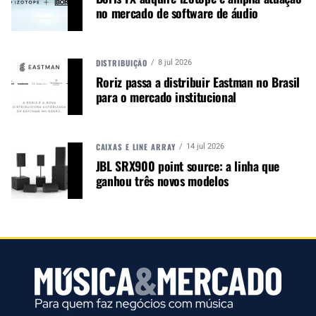
indústria da música mundial. Este ano, a feira terá
no mercado de software de áudio
7 palcos, cerca de 700 empresas expositoras,
mais de 100 palestrantes, filmes, um show de
abertura e uma cerimônia de premiação em cinco
DISTRIBUIÇÃO
8 jul 2026
dias de evento.
Roriz passa a distribuir Eastman no Brasil
para o mercado institucional
CAIXAS E LINE ARRAY
14 jul 2026
JBL SRX900 point source: a linha que
ganhou três novos modelos