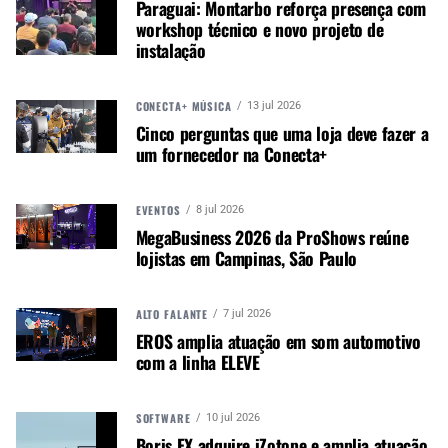
Paraguai: Montarbo reforça presença com
workshop técnico e novo projeto de
instalação
CONTINUE ACOMPANHANDO
Receba novas matérias do Música & Mercado no
WhatsApp e no Google News.
CONECTA+ MÚSICA
13 jul 2026
Cinco perguntas que uma loja deve fazer a
um fornecedor na Conecta+
Canal WhatsApp
EVENTOS
8 jul 2026
Google News
MegaBusiness 2026 da ProShows reúne
lojistas em Campinas, São Paulo
ALTO FALANTE
Você pode se inscrever
aqui
.
7 jul 2026
EROS amplia atuação em som automotivo
Mais de 2.600 profissionais (incluindo 260
com a linha ELEVE
artistas performáticos) se reúnem todo mês de
outubro, vindos de 90 países, tornando a
Womex
SOFTWARE
10 jul 2026
a principal plataforma de networking para a
Boris FX adquire iZotope e amplia atuação