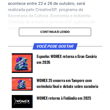
acontece entre 22 e 26 de outubro, será
realizada pelo CreativeSP, programa da
Secretaria da Cultura, Economia e Indústria
Criativas do estado e da InvestSP, agência de
promoção de investimentos vinculada à
CONTINUAR LENDO
Secretaria de Desenvolvimento Econômico.
As empresas interessadas devem consultar o
VOCÊ PODE GOSTAR
regulamento do programa e se inscrever pelo site
Espanha: WOMEX retorna a Gran Canária
da InvestSP até 08 de setembro. Além de
em 2026
incentivar a troca de conhecimentos, o
CreativeSP busca promover novos negócios,
atrair investimento estrangeiro e potencializar a
WOMEX 25 encerra em Tampere com
geração de emprego e renda na indústria cultural.
cerimônia final e debate sobre curadoria
WOMEX retorna à Finlândia em 2025