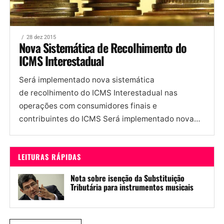
28 dez 2015
Nova Sistemática de Recolhimento do
ICMS Interestadual
Será implementado nova sistemática
de recolhimento do ICMS Interestadual nas
operações com consumidores finais e
contribuintes do ICMS Será implementado nova
sistemática de recolhimento do
ICMS Interestadual nas operações com
LEITURAS RÁPIDAS
consumidores finais e contribuintes do ICMS que
realizem...
Nota sobre isenção da Substituição
Tributária para instrumentos musicais