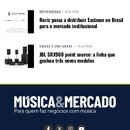
TÓPICOS RELACIONADOS:
AES
AMPLIFICADOR
AÚDIO PROFISSIONAL
PRODUTO
STUDIO R
DISTRIBUIÇÃO
8 jul 2026
Roriz passa a distribuir Eastman no Brasil
para o mercado institucional
PRÓXIMO
CAIXAS E LINE ARRAY
14 jul 2026
Shure é eleito melhor fone do mundo
JBL SRX900 point source: a linha que
ganhou três novos modelos
NÃO PERCA
Ovation encerra operações na fábrica dos EUA