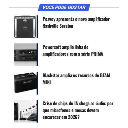
CONTINUE ACOMPANHANDO
VOCÊ PODE GOSTAR
Receba novas matérias do Música & Mercado no
Peavey apresenta o novo amplificador
WhatsApp e no Google News.
Nashville Session
Canal WhatsApp
Powersoft amplia linha de
amplificadores com a série PRIMA
Google News
Blackstar amplia os recursos do BEAM
O produto é fabricado no Brasil e foi
MINI
desenvolvido com tecnologia 100% própria: “É o
mais potente amplificador 2 ohms do mundo”, diz
a comunicação oficial.
Crise de chips de IA chega ao áudio: por
que microfones e mesas devem
É também um dos mais leves e compactos
encarecer em 2026?
disponíveis no mercado, com apenas 2U rack e
14kg.