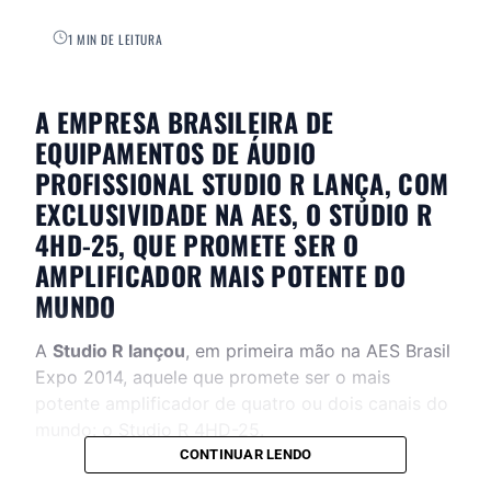
1 MIN DE LEITURA
A EMPRESA BRASILEIRA DE
EQUIPAMENTOS DE ÁUDIO
PROFISSIONAL STUDIO R LANÇA, COM
EXCLUSIVIDADE NA AES, O STUDIO R
4HD-25, QUE PROMETE SER O
AMPLIFICADOR MAIS POTENTE DO
MUNDO
A
Studio R lançou
, em primeira mão na AES Brasil
Expo 2014, aquele que promete ser o mais
potente amplificador de quatro ou dois canais do
mundo: o Studio R 4HD-25.
CONTINUAR LENDO