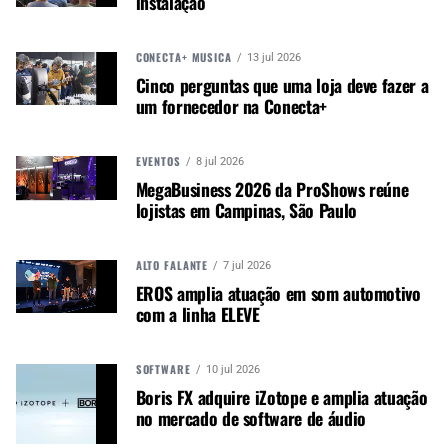
instalação
Autor:
Redação M&M
CONECTA+ MÚSICA
13 jul 2026
Música &amp; Mercado é uma
Cinco perguntas que uma loja deve fazer a
publicação empenhada em
um fornecedor na Conecta+
promover e divulgar o mercado e
negócios para o music business,
indústria de áudio profissional,
EVENTOS
8 jul 2026
iluminação e instrumentos
MegaBusiness 2026 da ProShows reúne
musicais. Nós amamos o que
lojistas em Campinas, São Paulo
fazemos.
ALTO FALANTE
7 jul 2026
EROS amplia atuação em som automotivo
A MÚSICA & MERCADO ESTÁ NO WHATSAPP!
com a linha ELEVE
Noticias que ajudam seu trabalho com a música.
Acesse o Canal de WhatsApp
SOFTWARE
10 jul 2026
Boris FX adquire iZotope e amplia atuação
no mercado de software de áudio