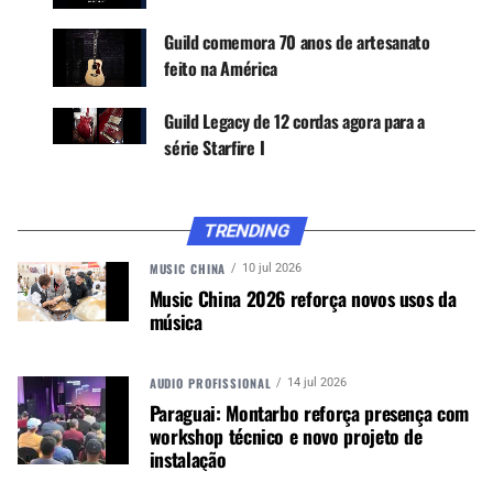
Guild comemora 70 anos de artesanato
feito na América
Guild Legacy de 12 cordas agora para a
série Starfire I
TRENDING
MUSIC CHINA
10 jul 2026
Music China 2026 reforça novos usos da
música
AUDIO PROFISSIONAL
14 jul 2026
MODELOS EM DESTAQUE
Paraguai: Montarbo reforça presença com
workshop técnico e novo projeto de
D-320 Natural: Com seu corpo no estilo
instalação
dreadnought, oferece um som completo e