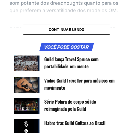
som potente dos dreadnoughts quanto para os
que preferem a versatilidade dos modelos OM.
CARACTERÍSTICAS PRINCIPAIS DA SÉRIE 300
CONTINUAR LENDO
Construção com tampo de abeto sólido ou
mogno sólido, com laterais e fundo de mogno
VOCÊ PODE GOSTAR
Modelos disponíveis nos formatos OM e
Guild lança Travel Spruce com
dreadnought
portabilidade em mente
Detalhes em encadernação preta e escudo em
tartaruga preta
Violão Guild Traveller para músicos em
Escala e ponte de jacarandá
movimento
Acabamento acetinado natural de poro aberto
para maior ressonância
Série Polara de corpo sólido
reimaginada pela Guild
Habro traz Guild Guitars ao Brasil