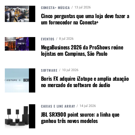
sinfônico, ideal para batidas. Construído em
CONECTA+ MÚSICA
mogno sólido.
13 jul 2026
Cinco perguntas que uma loja deve fazer a
D-340 Natural: Também no formato dreadnought,
um fornecedor na Conecta+
mas com tampo de abeto sólido, proporcionando
um tom brilhante e equilibrado com excelente
sustain.
EVENTOS
8 jul 2026
OM-320 Natural: Um modelo de tamanho médio,
MegaBusiness 2026 da ProShows reúne
perfeito tanto para batidas quanto para
lojistas em Campinas, São Paulo
fingerpicking. Produz um tom quente e cheio,
com forte presença de médios graças à
SOFTWARE
construção em mogno sólido.
10 jul 2026
Boris FX adquire iZotope e amplia atuação
OM-340 Natural: Similar ao OM-320, mas com
no mercado de software de áudio
tampo de abeto sólido, proporcionando um som
mais brilhante e equilibrado.
Cada modelo da Série 300 está equipado com os
CAIXAS E LINE ARRAY
14 jul 2026
afinadores Guild Vintage 16 de engrenagem
JBL SRX900 point source: a linha que
aberta, oferecendo tanto estilo clássico quanto
ganhou três novos modelos
funcionalidade moderna.