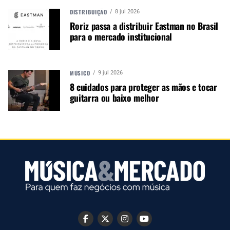
DISTRIBUIÇÃO
8 jul 2026
Autor:
Redação M&M
Roriz passa a distribuir Eastman no Brasil
Música &amp; Mercado é uma
para o mercado institucional
publicação empenhada em
promover e divulgar o mercado e
negócios para o music business,
MÚSICO
9 jul 2026
indústria de áudio profissional,
8 cuidados para proteger as mãos e tocar
iluminação e instrumentos
guitarra ou baixo melhor
musicais. Nós amamos o que
fazemos.
A MÚSICA & MERCADO ESTÁ NO WHATSAPP!
Noticias que ajudam seu trabalho com a música.
Acesse o Canal de WhatsApp