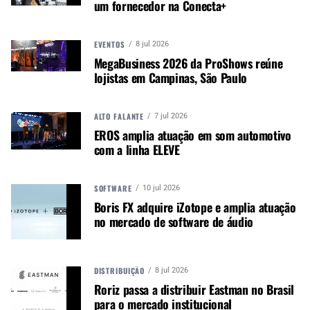
um fornecedor na Conecta+
O estande SG foi tematizado de SG Open House.
A marca de encordoamentos que mais vende no
Brasil abriu as portas da sua casa para todos que
EVENTOS
8 jul 2026
amam música e apresentou sua linha completa de
MegaBusiness 2026 da ProShows reúne
lojistas em Campinas, São Paulo
produtos e as ativações:
SG SHARE YOUR MUSIC: Duas estações de test
ALTO FALANTE
7 jul 2026
drive de instrumentos (guitarra e baixo) powered
EROS amplia atuação em som automotivo
by SG strings que convidavam o consumidor a
com a linha ELEVE
testar e atestar a qualidade das cordas SG e de
quebra compartilhar o som feito no estande
diretamente nos Stories do Instagram SG
SOFTWARE
10 jul 2026
Boris FX adquire iZotope e amplia atuação
SG FIND YOUR SOUND: Não importa se você frita
no mercado de software de áudio
na guitarra ou groova no baixo, se prefere o
brilho de violão de aço ou conforto do nylon do
ukulele, se tem o ritmo do samba e do cavaco ou
DISTRIBUIÇÃO
8 jul 2026
se o coração sertanejo ama a viola. A SG tem o
Roriz passa a distribuir Eastman no Brasil
encordoamento para você. Em uma máquina de
para o mercado institucional