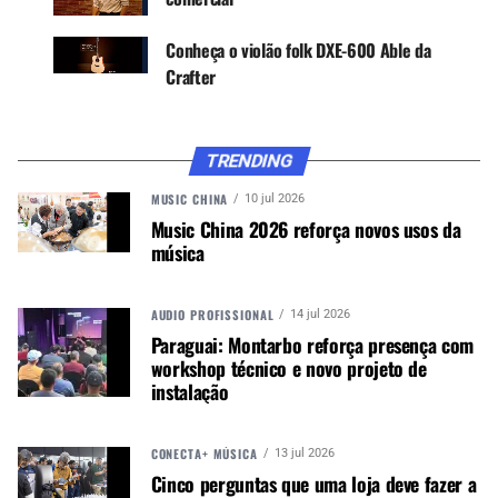
experiências para o consumidor final.
Conheça o violão folk DXE-600 Able da
Crafter
TRENDING
MUSIC CHINA
10 jul 2026
Music China 2026 reforça novos usos da
música
AUDIO PROFISSIONAL
14 jul 2026
Paraguai: Montarbo reforça presença com
workshop técnico e novo projeto de
instalação
Estande SG Strings
CONECTA+ MÚSICA
13 jul 2026
SG Strings
Cinco perguntas que uma loja deve fazer a