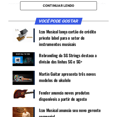
experiências”, comenta o gestor de marketing do
CONTINUAR LENDO
grupo Izzo Musical, Edgard Ribeiro.
VOCÊ PODE GOSTAR
CONTINUE ACOMPANHANDO
Izzo Musical lança cartão de crédito
Receba novas matérias do Música & Mercado no
private label para o setor de
WhatsApp e no Google News.
instrumentos musicais
Rebranding da SG Strings destaca a
Canal WhatsApp
divisão das linhas SG e SG+
Martin Guitar apresenta três novos
Google News
modelos de ukulele
Fender anuncia novos produtos
disponíveis a partir de agosto
Seguindo a proposta do evento a Izzo Musical
participou com dois estandes – SG Strings e
Izzo Musical anuncia seu novo gerente
Kalani ukuleles – ofertando novas e diferentes
comercial