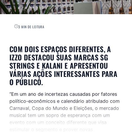
3 MIN DE LEITURA
COM DOIS ESPAÇOS DIFERENTES, A
IZZO DESTACOU SUAS MARCAS SG
STRINGS E KALANI E APRESENTOU
VÁRIAS AÇÕES INTERESSANTES PARA
O PÚBLICO.
“Em um ano de incertezas causadas por fatores
político-econômicos e calendário atribulado com
Carnaval, Copa do Mundo e Eleições, o mercado
musical tem um sopro de esperança com um
evento com um conceito diferente que visa
estimular o segmento e prover novas