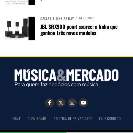
presentes customizada o consumidor tinha a
possibilidade de pegar diversos brindes SG desde
palhetas até um disputadíssimo encordoamento
CAIXAS E LINE ARRAY
14 jul 2026
assinado por Andreas Kisser.
JBL SRX900 point source: a linha que
ganhou três novos modelos
HOME
QUEM SOMOS
POLÍTICA DE PRIVACIDADE
FALE CONOSCO
Estande Kalani