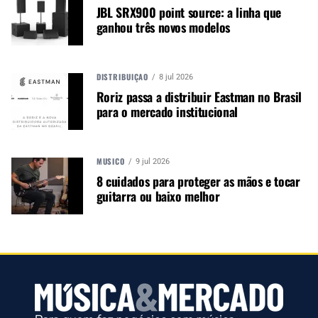
JBL SRX900 point source: a linha que
Vagner trabalha sozinho em cada criação que faz,
ganhou três novos modelos
um projeto por vez, valorizando muito o controle
de cada etapa do processo de construção. “Em
cada projeto, sempre encontra a identidade de
DISTRIBUIÇÃO
8 jul 2026
cada cliente, desde a escolha das madeiras,
Roriz passa a distribuir Eastman no Brasil
modelos, acabamentos e inlays. Esse contato
para o mercado institucional
busca entender o perfil de cada cliente que já
sabe que terá em mãos um violão único
verdadeiramente responsivo”, explica.
MÚSICO
9 jul 2026
8 cuidados para proteger as mãos e tocar
guitarra ou baixo melhor
Sobre a Conecta+, ele dise: “Estou ansioso! Será