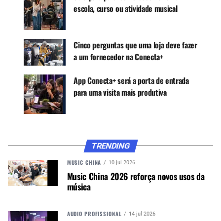
Benevenuti e é ele que fabrica violões
escola, curso ou atividade musical
personalizados, em Camboriú, SC, na região sul
do Brasil. “Aqui a natureza nos prestigiou com as
mais cobiçadas espécies de madeiras do mundo”,
Cinco perguntas que uma loja deve fazer
comenta Vagner. “É um privilégio e uma
a um fornecedor na Conecta+
responsabilidade imensa em tornar cada peça
uma arte única”.
App Conecta+ será a porta de entrada
para uma visita mais produtiva
TRENDING
MUSIC CHINA
10 jul 2026
Music China 2026 reforça novos usos da
música
Vagner continúa contando: “O estudo é constante.
AUDIO PROFISSIONAL
14 jul 2026