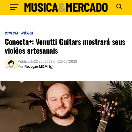
CONECTA+ MÚSICA
Conecta+: Venutti Guitars mostrará seus
violões artesanais
Publicado
22 set 2023
em
22/09/2023
Por
Redação M&M