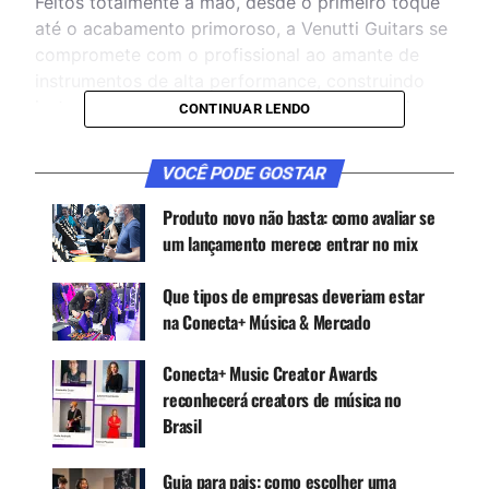
Feitos totalmente a mão, desde o primeiro toque
até o acabamento primoroso, a Venutti Guitars se
compromete com o profissional ao amante de
instrumentos de alta performance, construindo
instrumentos únicos, com muita personalidade.
CONTINUAR LENDO
VOCÊ PODE GOSTAR
CONTINUE ACOMPANHANDO
Produto novo não basta: como avaliar se
Receba novas matérias do Música & Mercado no
um lançamento merece entrar no mix
WhatsApp e no Google News.
Que tipos de empresas deveriam estar
Canal WhatsApp
na Conecta+ Música & Mercado
Conecta+ Music Creator Awards
Google News
reconhecerá creators de música no
Brasil
A Venutti Guitars foi criada por Vagner Elio
Guia para pais: como escolher uma