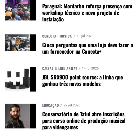
a proposta da Dophix de unir design italiano,
Paraguai: Montarbo reforça presença com
fabricação artesanal e filosofia sonora vintage em
workshop técnico e novo projeto de
um produto voltado a guitarristas que buscam
instalação
caráter analógico autêntico.
CONECTA+ MÚSICA
13 jul 2026
Cinco perguntas que uma loja deve fazer a
Autor:
Redação M&M
um fornecedor na Conecta+
Música &amp; Mercado é uma
publicação empenhada em
promover e divulgar o mercado e
CAIXAS E LINE ARRAY
14 jul 2026
negócios para o music business,
JBL SRX900 point source: a linha que
ganhou três novos modelos
indústria de áudio profissional,
iluminação e instrumentos
musicais. Nós amamos o que
fazemos.
EDUCAÇÃO
22 jul 2026
Conservatório de Tatuí abre inscrições
para curso online de produção musical
para videogames
A MÚSICA & MERCADO ESTÁ NO WHATSAPP!
Noticias que ajudam seu trabalho com a música.