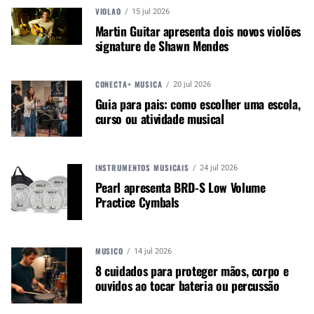
VIOLÃO
15 jul 2026
Acesse o Canal de WhatsApp
Martin Guitar apresenta dois novos violões
signature de Shawn Mendes
CONECTA+ MÚSICA
20 jul 2026
TÓPICOS RELACIONADOS:
ARTUR MENEZES
BOOST
DOPHIX
PEDAL
Guia para pais: como escolher uma escola,
curso ou atividade musical
INSTRUMENTOS MUSICAIS
24 jul 2026
Pearl apresenta BRD-S Low Volume
PRÓXIMO
Aguilar tem o novo Tone Hammer 210 Combo
Practice Cymbals
MÚSICO
14 jul 2026
8 cuidados para proteger mãos, corpo e
ouvidos ao tocar bateria ou percussão
NÃO PERCA
Benson Instrumentos apresenta linha de guitarras