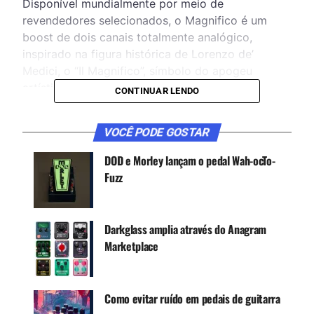
Disponível mundialmente por meio de
revendedores selecionados, o Magnifico é um
boost de dois canais totalmente analógico,
inspirado na figura histórica de Lorenzo de’
Medici, o “Il Magnifico”, símbolo do apogeu
artístico do Renascimento italiano.
CONTINUAR LENDO
VOCÊ PODE GOSTAR
CONTINUE ACOMPANHANDO
Receba novas matérias do Música & Mercado no
DOD e Morley lançam o pedal Wah-ocTo-
WhatsApp e no Google News.
Fuzz
Canal WhatsApp
Darkglass amplia através do Anagram
Marketplace
Google News
Como evitar ruído em pedais de guitarra