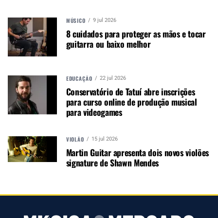
indústria de áudio profissional,
iluminação e instrumentos
MÚSICO
9 jul 2026
musicais. Nós amamos o que
8 cuidados para proteger as mãos e tocar
fazemos.
guitarra ou baixo melhor
EDUCAÇÃO
22 jul 2026
A MÚSICA & MERCADO ESTÁ NO WHATSAPP!
Conservatório de Tatuí abre inscrições
Noticias que ajudam seu trabalho com a música.
para curso online de produção musical
para videogames
Acesse o Canal de WhatsApp
VIOLÃO
15 jul 2026
Martin Guitar apresenta dois novos violões
TÓPICOS RELACIONADOS:
SOFTWARE WAVES AUDIO
signature de Shawn Mendes
WAVES AUDIO