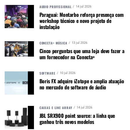
AUDIO PROFISSIONAL
14 jul 2026
Atribuir e configurar dispositivos de E/S off-line e
Paraguai: Montarbo reforça presença com
painéis de controle de E/S
workshop técnico e novo projeto de
Definir todas as preferências do mixer, camadas
instalação
personalizadas, etc.
Nomear todos os canais, barramentos,
CONECTA+ MÚSICA
13 jul 2026
dispositivos e grupos de atraso
Cinco perguntas que uma loja deve fazer a
Configurar racks de plugins; configurar e salvar
um fornecedor na Conecta+
parâmetros do plugin
Criar roteamento para, de e entre dispositivos
SOFTWARE
10 jul 2026
Salvar todas as cenas e senhas atribuídas pelo
Boris FX adquire iZotope e amplia atuação
usuário
no mercado de software de áudio
Autor:
Redação M&M
CAIXAS E LINE ARRAY
Música &amp; Mercado é uma
14 jul 2026
JBL SRX900 point source: a linha que
publicação empenhada em
ganhou três novos modelos
promover e divulgar o mercado e
negócios para o music business,