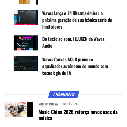
Waves lança o L4 Ultramaximizer, a
Canal WhatsApp
próxima geração de sua icônica série de
limitadores
Google News
Do texto ao som, ILLUGEN da Waves
Audio
Waves Curves AQ: O primeiro
O Editor de sessão LV1 tem exatamente a mesma
equalizador autônomo do mundo com
interface que a versão principal do mixer de
tecnologia de IA
software LV1, portanto, mover uma sessão entre
os dois é perfeito. Você pode salvar uma sessão
LV1 do LV1 principal, editá-la offline no Session
Editor, salvá-la novamente e recarregá-la no
TRENDING
mixer principal. Se você já possui predefinições,
MUSIC CHINA
10 jul 2026
pode incorporá-las à sua sessão offline.
Music China 2026 reforça novos usos da
música
Agora, você pode configurar todos os itens a
seguir antes do show, com apenas um laptop: