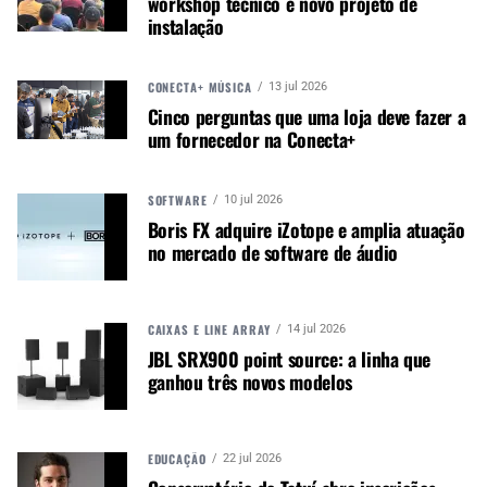
workshop técnico e novo projeto de
A MÚSICA & MERCADO ESTÁ NO WHATSAPP!
instalação
Noticias que ajudam seu trabalho com a música.
Acesse o Canal de WhatsApp
CONECTA+ MÚSICA
13 jul 2026
Cinco perguntas que uma loja deve fazer a
um fornecedor na Conecta+
TÓPICOS RELACIONADOS:
ILUMINAÇÃO
PHILIPS
SOFTWARE
10 jul 2026
VARI-LITE
WASH
Boris FX adquire iZotope e amplia atuação
no mercado de software de áudio
CAIXAS E LINE ARRAY
14 jul 2026
PRÓXIMO
JBL SRX900 point source: a linha que
PR Lighting adiciona o 580 BWS/Beam à série Aqua
ganhou três novos modelos
EDUCAÇÃO
22 jul 2026