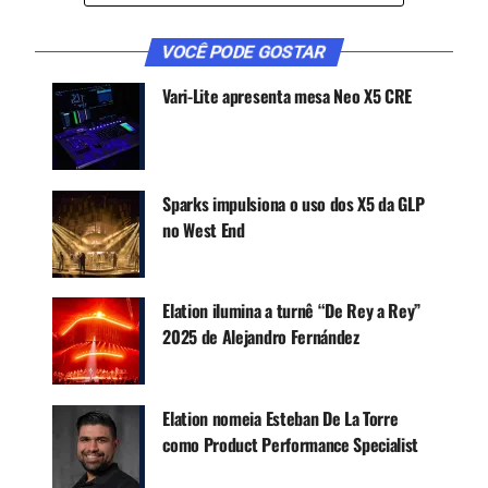
Receba novas matérias do Música & Mercado no
WhatsApp e no Google News.
VOCÊ PODE GOSTAR
Vari-Lite apresenta mesa Neo X5 CRE
Canal WhatsApp
Google News
Sparks impulsiona o uso dos X5 da GLP
no West End
Este modelo possui uma lâmpada de descarga de
1.500 W e CMY-CTO, utilizando filtro Frost
Elation ilumina a turnê “De Rey a Rey”
localizado na parte frontal do moving que dá um
2025 de Alejandro Fernández
ângulo de 6° a 30°.
Na sua apresentação ao mercado, o moving
VL6500 Wash foi acompanhado pela luz VL10
Elation nomeia Esteban De La Torre
BeamWash, que contém uma nova lâmpada Philips
como Product Performance Specialist
25R Platinum de 550 W, redução de feixe mais