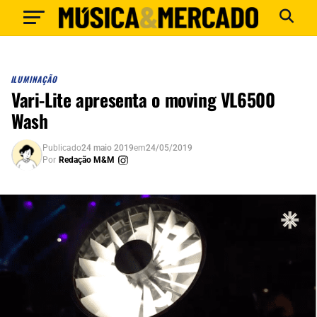
ILUMINAÇÃO
Vari-Lite apresenta o moving VL6500
Wash
Publicado
24 maio 2019
em
24/05/2019
Por
Redação M&M