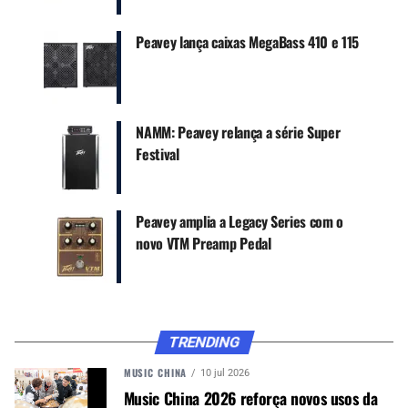
Peavey lança caixas MegaBass 410 e 115
NAMM: Peavey relança a série Super
Festival
ELETRÔNICA E DESIGN DE PONTA
Ao atualizar a tecnologia VFL (Vertical Flux
Loading), esses modelos melhoram o
Peavey amplia a Legacy Series com o
desempenho de alta frequência graças a um
novo VTM Preamp Pedal
campo magnético otimizado. Eles também
incluem um equalizador ativo de 3 bandas,
controle de mistura e volume mestre para
modelagem precisa do timbre.
TRENDING
Com uma escala de 35 polegadas, os baixos
Cirrus garantem graves profundos e definidos. O
MUSIC CHINA
10 jul 2026
braço possui uma escala de jacarandá com 24
Music China 2026 reforça novos usos da
trastes médio-jumbo, reforçada com estrutura de