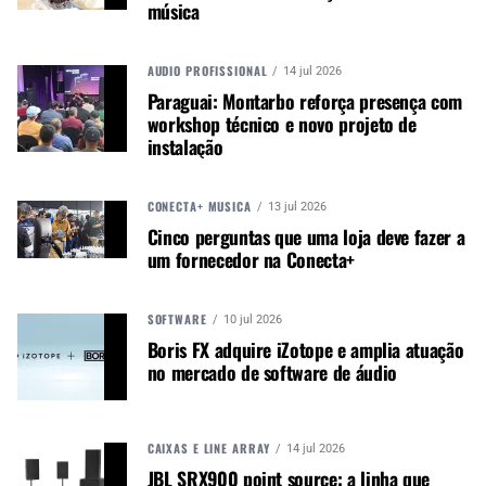
música
coração roxo para estabilidade e caráter visual. A
tampa e a placa traseira apresentam um
AUDIO PROFISSIONAL
14 jul 2026
acabamento em óleo natural, exceto nas versões
Paraguai: Montarbo reforça presença com
Trans, que apresentam um elegante Gloss Burst.
workshop técnico e novo projeto de
instalação
CONECTA+ MÚSICA
13 jul 2026
Cinco perguntas que uma loja deve fazer a
um fornecedor na Conecta+
SOFTWARE
10 jul 2026
Boris FX adquire iZotope e amplia atuação
no mercado de software de áudio
CAIXAS E LINE ARRAY
14 jul 2026
JBL SRX900 point source: a linha que