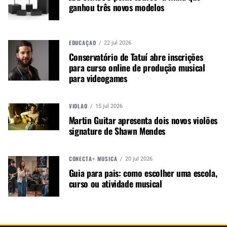
ganhou três novos modelos
DETALHES QUE FAZEM A DIFERENÇA
EDUCAÇÃO
Os toques distintivos incluem uma incrustação do
22 jul 2026
Conservatório de Tatuí abre inscrições
logotipo Cirrus no 12º traste, tarraxas e pestana
para curso online de produção musical
de grafite para leveza e sustentação, e ferragens
para videogames
pretas — ou douradas nos modelos Maple — com
travas no estilo Dunlop.
VIOLÃO
15 jul 2026
Martin Guitar apresenta dois novos violões
Autor:
Redação M&M
signature de Shawn Mendes
Música &amp; Mercado é uma
publicação empenhada em
CONECTA+ MÚSICA
20 jul 2026
promover e divulgar o mercado e
Guia para pais: como escolher uma escola,
negócios para o music business,
curso ou atividade musical
indústria de áudio profissional,
iluminação e instrumentos
musicais. Nós amamos o que
fazemos.