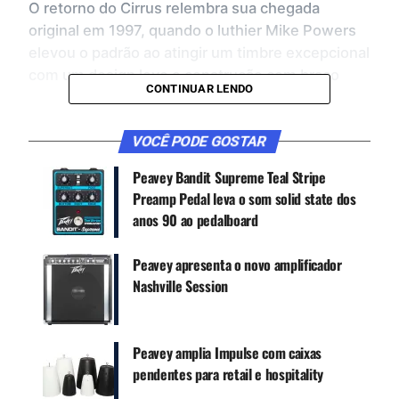
O retorno do Cirrus relembra sua chegada
original em 1997, quando o luthier Mike Powers
elevou o padrão ao atingir um timbre excepcional
com um design leve e construção com braço
CONTINUAR LENDO
atravessado. Nesta nova geração, os baixos
mantêm essa essência, incorporando tampo em
VOCÊ PODE GOSTAR
Flame Maple (com versões Trans Black e Trans
Blue), Quilted Maple ou Wenge, sobre corpo em
Peavey Bandit Supreme Teal Stripe
alder ou walnut, conforme o caso.
Preamp Pedal leva o som solid state dos
anos 90 ao pedalboard
Peavey apresenta o novo amplificador
Nashville Session
Peavey amplia Impulse com caixas
pendentes para retail e hospitality