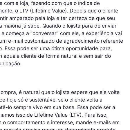
 com a loja, fazendo com que o índice de
te, o LTV (Lifetime Value). Depois que o cliente
ntir amparado pela loja e ter certeza de que seu
 maioria já sabe. Quando o lojista para de enviar
e e começa a “conversar” com ele, a experiência vai
r um e-mail customizado de agradecimento referente
o. Essa pode ser uma ótima oportunidade para,
 aquele cliente de forma natural e sem sair do
unicação.
ompra, é natural que o lojista espere que ele volte
hoje só é sustentável se o cliente volta a
ntê-lo sempre vivo em sua base. Essa pode ser a
mos isso de Lifetime Value (LTV). Para isso,
 o comportamento e interesse, mande e-mails em
te que ele precisa repor um determinado produto.