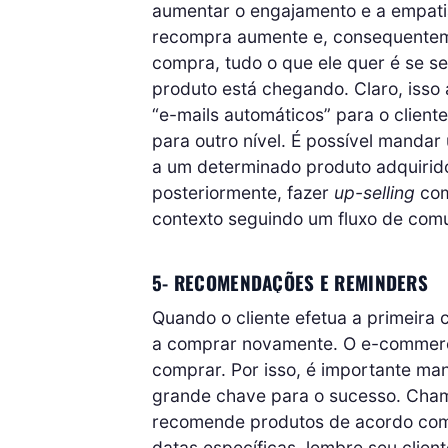
aumentar o engajamento e a empatia
recompra aumente e, consequentemen
compra, tudo o que ele quer é se se
produto está chegando. Claro, isso a
“e-mails automáticos” para o client
para outro nível. É possível manda
a um determinado produto adquirid
posteriormente, fazer
up-selling
com
contexto seguindo um fluxo de com
5- RECOMENDAÇÕES E REMINDERS
Quando o cliente efetua a primeira c
a comprar novamente. O e-commerce 
comprar. Por isso, é importante ma
grande chave para o sucesso. Chama
recomende produtos de acordo com
datas específicas, lembre seu clien